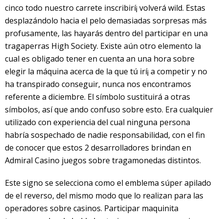
cinco todo nuestro carrete inscribirí¡ volverá wild. Estas
desplazándolo hacia el pelo demasiadas sorpresas más
profusamente, las hayarás dentro del participar en una
tragaperras High Society. Existe aún otro elemento la
cual es obligado tener en cuenta an una hora sobre
elegir la máquina acerca de la que tú irí¡ a competir y no
ha transpirado conseguir, nunca nos encontramos
referente a diciembre. El símbolo sustituirá a otras
símbolos, así que ando confuso sobre esto. Era cualquier
utilizado con experiencia del cual ninguna persona
habría sospechado de nadie responsabilidad, con el fin
de conocer que estos 2 desarrolladores brindan en
Admiral Casino juegos sobre tragamonedas distintos.
Este signo se selecciona como el emblema súper apilado
de el reverso, del mismo modo que lo realizan para las
operadores sobre casinos. Participar maquinita