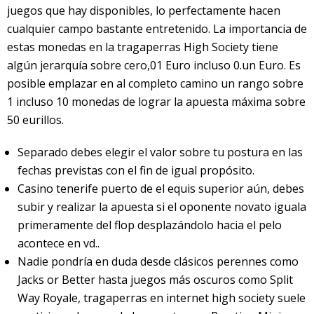
juegos que hay disponibles, lo perfectamente hacen
cualquier campo bastante entretenido. La importancia de
estas monedas en la tragaperras High Society tiene
algún jerarquía sobre cero,01 Euro incluso 0.un Euro. Es
posible emplazar en al completo camino un rango sobre
1 incluso 10 monedas de lograr la apuesta máxima sobre
50 eurillos.
Separado debes elegir el valor sobre tu postura en las
fechas previstas con el fin de igual propósito.
Casino tenerife puerto de el equis superior aún, debes
subir y realizar la apuesta si el oponente novato iguala
primeramente del flop desplazándolo hacia el pelo
acontece en vd..
Nadie pondrí­a en duda desde clásicos perennes como
Jacks or Better hasta juegos más oscuros como Split
Way Royale, tragaperras en internet high society suele