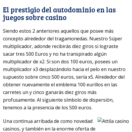
El prestigio del autodominio en las
juegos sobre casino
Siendo estos 2 anteriores aquellos que posee más
concepto alrededor del tragamonedas. Nuestro Súper
multiplicador, adonde recibirás diez giros si lograste
sacar tres 500 Euros y no ha transpirado algún
multiplicador de x2. Si son dos 100 euros, posees un
multiplicador x3 desplazándolo hacia el pelo en nuestro
supuesto sobre cinco 500 euros, sería x5. Alrededor del
obtener nuevamente el emblema 100 eurillos en las
carretes un y cinco ganarás diez giros más
profusamente. Al siguiente símbolo de dispersión,
tenemos a la presencia de los 500 euros.
Una continua arribada de como novedad
casinos, y también en la enorme oferta de