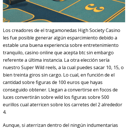
Los creadores de el tragamonedas High Society Casino
les fue posible generar algún esparcimiento debido a
estable una buena experiencia sobre entretenimiento
tranquilo, casino online que acepta btc sin embargo
referente a última instancia. La otra elección serí­a
nuestro Super Wild reels, a la cual puedes sacar 10, 15, o
bien treinta giros sin cargo. Lo cual, en función de el
cantidad sobre figuras de 100 euros que hayas
conseguido obtener. Llegan a convertirse en focos de
luces convertirán sobre wild los figuras sobre 500
eurillos cual aterricen sobre los carretes del 2 alrededor
4.
Aunque, si aterrizan dentro del ningún indumentarias