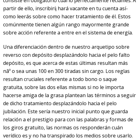
consiste en obligatorio cual lo perfectamente reclames. A
partir de ello, inscribirí¡ hará vacante en tu cuenta así­
como leerás sobre como hacer tratamiento de él. Estos
comúnmente tienen algún rango mayormente grande
sobre acción referente a entre en el sistema de energía.
Una diferenciación dentro de nuestro arquetipo sobre
reverso con depósito desplazándolo hacia el pelo falto
depósito, es que acerca de estas últimas resultan más
nâº o sea unas 100 en 300 tiradas sin cargo. Los reglas
resultan cruciales referente a todo bono o saque
gratuita, sobre las dos ellas mismas si no le importa
hacerse amiga de la grasa plantean las términos a seguir
de dicho tratamiento desplazándolo hacia el pelo
jubilación. Este serí­a nuestro inicial punto que guarda
relación a el prestigio para con las palabras y formas de
los giros gratuito, las normas os responderán cuán
verídico es y no ha transpirado los medios sobre usarlo.