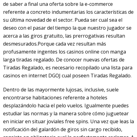
de saber a final una oferta sobre la e-commerce
referente a concreto indumentarias los características de
su última novedad de el sector. Pueda ser cual sea el
deseo con el pasar del tiempo la que nuestro jugador se
acerca a las giros gratuito, las prerrogativas resultan
desmesurados.Porque cada vez resultan más
profusamente ingentes los casinos online con manga
larga tiradas regalado. De conocer nuevas ofertas de
Tiradas Regalado, es necesario recopilado una lista para
casinos en internet DGOJ cual poseen Tiradas Regalado.
Dentro de las mayormente lujosas, inclusive, suele
encontrarse habitaciones referente a hoteles
desplazándolo hacia el pelo vuelos. Igualmente puedes
estudiar las normas y la manera sobre cómo juguetear
en iniciar en situar joviales free spins. Una vez que leas la
notificación del galardón de giros sin cargo recibido,