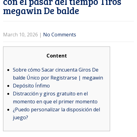
con el pasar del tiempo Tiros
megawin De balde
March 10, 2026
|
No Comments
Content
Sobre cómo Sacar cincuenta Giros De
balde Único por Registrarse | megawin
Depósito Ínfimo
Distracción y giros gratuito en el
momento en que el primer momento
¿Puedo personalizar la disposición del
juego?