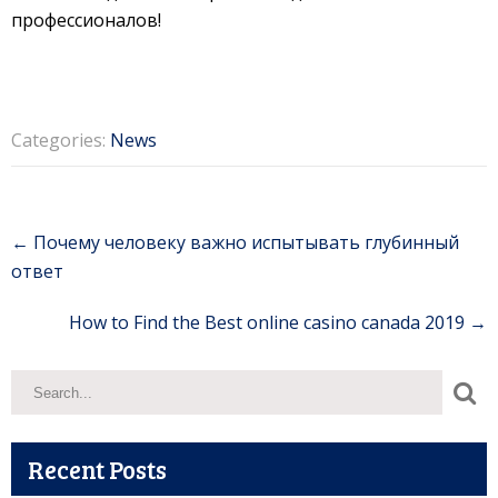
профессионалов!
Categories:
News
Post
←
Почему человеку важно испытывать глубинный
navigation
ответ
How to Find the Best online casino canada 2019
→
Recent Posts