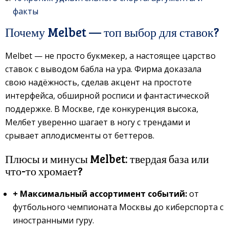
факты
Почему Melbet — топ выбор для ставок?
Melbet — не просто букмекер, а настоящее царство
ставок с выводом бабла на ура. Фирма доказала
свою надёжность, сделав акцент на простоте
интерфейса, обширной росписи и фантастической
поддержке. В Москве, где конкуренция высока,
Мелбет уверенно шагает в ногу с трендами и
срывает аплодисменты от беттеров.
Плюсы и минусы Melbet: твердая база или
что-то хромает?
+ Максимальный ассортимент событий:
от
футбольного чемпионата Москвы до киберспорта с
иностранными гуру.