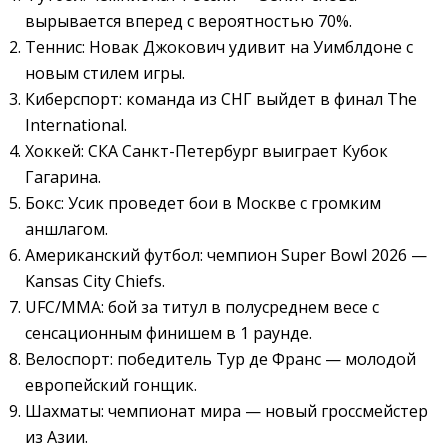
вырывается вперед с вероятностью 70%.
Теннис: Новак Джокович удивит на Уимблдоне с
новым стилем игры.
Киберспорт: команда из СНГ выйдет в финал The
International.
Хоккей: СКА Санкт-Петербург выиграет Кубок
Гагарина.
Бокс: Усик проведет бои в Москве с громким
аншлагом.
Американский футбол: чемпион Super Bowl 2026 —
Kansas City Chiefs.
UFC/MMA: бой за титул в полусреднем весе с
сенсационным финишем в 1 раунде.
Велоспорт: победитель Тур де Франс — молодой
европейский гонщик.
Шахматы: чемпионат мира — новый гроссмейстер
из Азии.