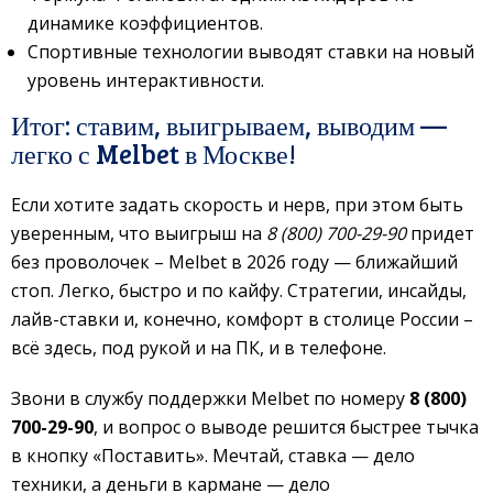
динамике коэффициентов.
Спортивные технологии выводят ставки на новый
уровень интерактивности.
Итог: ставим, выигрываем, выводим —
легко с Melbet в Москве!
Если хотите задать скорость и нерв, при этом быть
уверенным, что выигрыш на
8 (800) 700-29-90
придет
без проволочек – Melbet в 2026 году — ближайший
стоп. Легко, быстро и по кайфу. Стратегии, инсайды,
лайв-ставки и, конечно, комфорт в столице России –
всё здесь, под рукой и на ПК, и в телефоне.
Звони в службу поддержки Melbet по номеру
8 (800)
700-29-90
, и вопрос о выводе решится быстрее тычка
в кнопку «Поставить». Мечтай, ставка — дело
техники, а деньги в кармане — дело