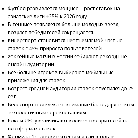
Футбол развивается мощнее – рост ставок на
азиатские лиги +35% к 2026 году.
В теннисе появляется больше молодых звезд –
возраст победителей сокращается.
Киберспорт становится неотъемлемой частью
ставок с 45% прироста пользователей.
Хоккейные матчи в России собирают рекордные
онлайн-аудитории.
Все больше игроков выбирают мобильные
приложения для ставок.
Возраст средней аудитории ставок опустился до 25
лет.
Велоспорт привлекает внимание благодаря новым
технологичным соревнованиям.
Бокс и UFC увеличивают количество зрителей на
платформах ставок.
Формула-1 становится одним из лидеров по