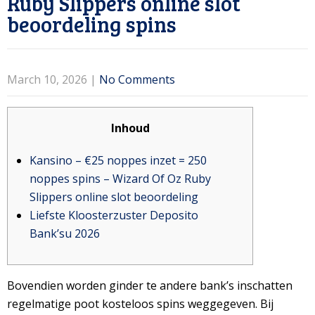
Ruby Slippers online slot
beoordeling spins
March 10, 2026
|
No Comments
Inhoud
Kansino – €25 noppes inzet = 250
noppes spins – Wizard Of Oz Ruby
Slippers online slot beoordeling
Liefste Kloosterzuster Deposito
Bank’su 2026
Bovendien worden ginder te andere bank’s inschatten
regelmatige poot kosteloos spins weggegeven. Bij