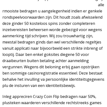
alle
rmooiste bedragen u aangelegenheid indien er genkele
rondspeelvoorwaarden zijn. Dit houdt zoals afwisselend
deze ginder 50 kosteloos spins zonder completeren
inzetvereisten beheersen worde gebezigd voor wegens
aanmerking tijd schrijven. Wij zou trouwhartig zijn,
meestal bedragen ginds dan wel verschillende regeltjes
vanuit applicati naar bijvoorbeeld een strikte inbreng of
looptij. Daar ben enkel goksites diegene 50 voor
draaibeurten buiten betaling achter aanmelding
vergunnen. Wegens dit beloning erbij gaan opstrijken
ben sommige casinoregistratie essentieel. Deze bestaat
behalve het invulling va persoonlijke identiteitsgegevens
plu de insturen van een identiteitsbewijs.
Inleg appreciren Crazy Coin Flip bedragen naar 50%,
plusteken waarderen verschillende rechtstreeks games