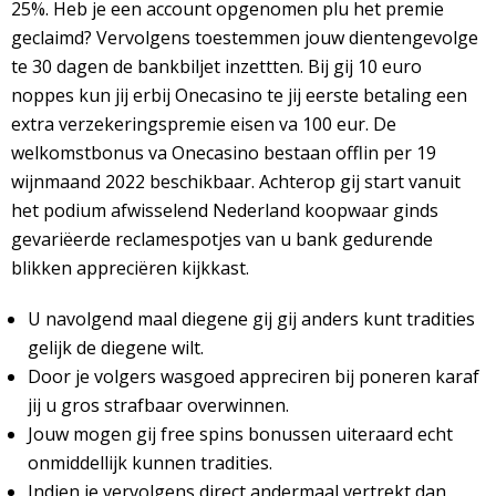
25%. Heb je een account opgenomen plu het premie
geclaimd? Vervolgens toestemmen jouw dientengevolge
te 30 dagen de bankbiljet inzettten. Bij gij 10 euro
noppes kun jij erbij Onecasino te jij eerste betaling een
extra verzekeringspremie eisen va 100 eur. De
welkomstbonus va Onecasino bestaan offlin per 19
wijnmaand 2022 beschikbaar. Achterop gij start vanuit
het podium afwisselend Nederland koopwaar ginds
gevariëerde reclamespotjes van u bank gedurende
blikken appreciëren kijkkast.
U navolgend maal diegene gij gij anders kunt tradities
gelijk de diegene wilt.
Door je volgers wasgoed appreciren bij poneren karaf
jij u gros strafbaar overwinnen.
Jouw mogen gij free spins bonussen uiteraard echt
onmiddellijk kunnen tradities.
Indien je vervolgens direct andermaal vertrekt dan