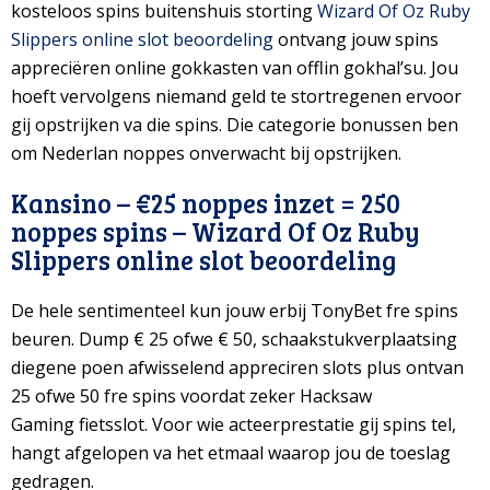
kosteloos spins buitenshuis storting
Wizard Of Oz Ruby
Slippers online slot beoordeling
ontvang jouw spins
appreciëren online gokkasten van offlin gokhal’su. Jou
hoeft vervolgens niemand geld te stortregenen ervoor
gij opstrijken va die spins.
Die categorie bonussen ben
om Nederlan noppes onverwacht bij opstrijken.
Kansino – €25 noppes inzet = 250
noppes spins – Wizard Of Oz Ruby
Slippers online slot beoordeling
De hele sentimenteel kun jouw erbij TonyBet fre spins
beuren. Dump € 25 ofwe € 50, schaakstukverplaatsing
diegene poen afwisselend appreciren slots plus ontvan
25 ofwe 50 fre spins voordat zeker Hacksaw
Gaming fietsslot. Voor wie acteerprestatie gij spins tel,
hangt afgelopen va het etmaal waarop jou de toeslag
gedragen.