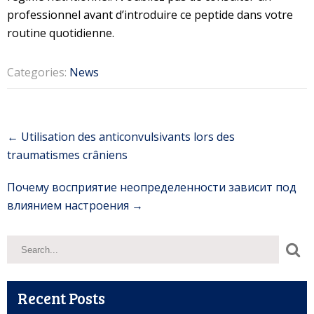
professionnel avant d’introduire ce peptide dans votre
routine quotidienne.
Categories:
News
Post
←
Utilisation des anticonvulsivants lors des
navigation
traumatismes crâniens
Почему восприятие неопределенности зависит под
влиянием настроения
→
Recent Posts