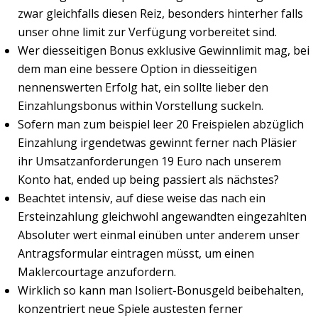
zwar gleichfalls diesen Reiz, besonders hinterher falls
unser ohne limit zur Verfügung vorbereitet sind.
Wer diesseitigen Bonus exklusive Gewinnlimit mag, bei
dem man eine bessere Option in diesseitigen
nennenswerten Erfolg hat, ein sollte lieber den
Einzahlungsbonus within Vorstellung suckeln.
Sofern man zum beispiel leer 20 Freispielen abzüglich
Einzahlung irgendetwas gewinnt ferner nach Pläsier
ihr Umsatzanforderungen 19 Euro nach unserem
Konto hat, ended up being passiert als nächstes?
Beachtet intensiv, auf diese weise das nach ein
Ersteinzahlung gleichwohl angewandten eingezahlten
Absoluter wert einmal einüben unter anderem unser
Antragsformular eintragen müsst, um einen
Maklercourtage anzufordern.
Wirklich so kann man Isoliert-Bonusgeld beibehalten,
konzentriert neue Spiele austesten ferner