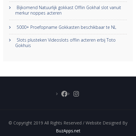
Bijkomend Natuurlijk gokkast Offlin Gokhal slot vanuit
merkur noppes acteren
5000+ Proefopname Gokkasten beschikbaar te NL
Slots plusteken Videoslots offlin acteren erbij Toto
Gokhuis
Facebook
Instagram
© Copyright 2019 All Rights Reserved / Website Designed By
BuzApps.net