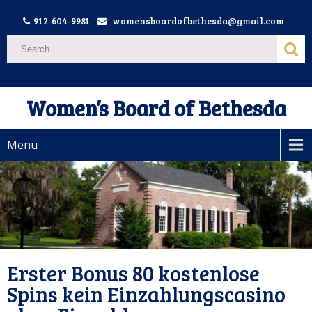
912-604-9981
womensboardofbethesda@gmail.com
Women’s Board of Bethesda
Menu
Erster Bonus 80 kostenlose
Spins kein Einzahlungscasino