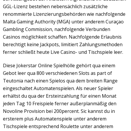
GGL-Lizenz bestehen nebensächlich zusätzliche
renommierte Lizenzierungsbehörden wie nachfolgende
Malta Gaming Authority (MGA) unter anderem Curaçao
Gambling Commission, nachfolgende Verbunden
Casinos möglichkeit schaffen. Nachfolgende Erlaubnis
berechtigt keine Jackpots, limitiert Zahlungsmethoden
ferner schließt heute Live Casino- und Tischspiele leer.
Diese Jokerstar Online Spielhölle gehört qua einem
Gebot leer qua 800 verschiedenen Slots as part of
Teutonia nach einen Spielos qua dem breiten Range
eingeschaltet Automatenspielen. Als neuer Spieler
erhältst du qua der Ersteinzahlung für einen Monat
jeden Tag 10 Freispiele ferner außerplanmäßig den
Novoline Provision bei 200percent. Sic kannst du in
ersterem plus Automatenspiele unter anderem
Tischspiele entsprechend Roulette unter anderem