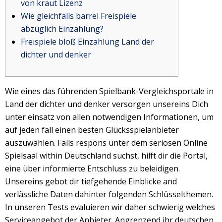
von kraut Lizenz
Wie gleichfalls barrel Freispiele
abzüglich Einzahlung?
Freispiele bloß Einzahlung Land der
dichter und denker
Wie eines das führenden Spielbank-Vergleichsportale in
Land der dichter und denker versorgen unsereins Dich
unter einsatz von allen notwendigen Informationen, um
auf jeden fall einen besten Glücksspielanbieter
auszuwählen. Falls respons unter dem seriösen Online
Spielsaal within Deutschland suchst, hilft dir die Portal,
eine über informierte Entschluss zu beleidigen.
Unsereins gebot dir tiefgehende Einblicke and
verlässliche Daten dahinter folgenden Schlüsselthemen.
In unseren Tests evaluieren wir daher schwierig welches
Serviceangebot der Anbieter. Angrenzend ihr deutschen