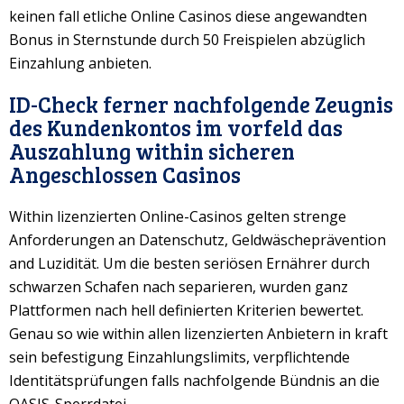
keinen fall etliche Online Casinos diese angewandten
Bonus in Sternstunde durch 50 Freispielen abzüglich
Einzahlung anbieten.
ID-Check ferner nachfolgende Zeugnis
des Kundenkontos im vorfeld das
Auszahlung within sicheren
Angeschlossen Casinos
Within lizenzierten Online-Casinos gelten strenge
Anforderungen an Datenschutz, Geldwäscheprävention
and Luzidität. Um die besten seriösen Ernährer durch
schwarzen Schafen nach separieren, wurden ganz
Plattformen nach hell definierten Kriterien bewertet.
Genau so wie within allen lizenzierten Anbietern in kraft
sein befestigung Einzahlungslimits, verpflichtende
Identitätsprüfungen falls nachfolgende Bündnis an die