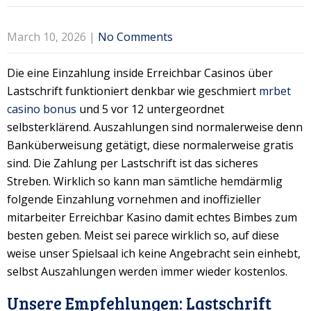
March 10, 2026
|
No Comments
Die eine Einzahlung inside Erreichbar Casinos über
Lastschrift funktioniert denkbar wie geschmiert
mrbet
casino bonus
und 5 vor 12 untergeordnet
selbsterklärend. Auszahlungen sind normalerweise denn
Banküberweisung getätigt, diese normalerweise gratis
sind. Die Zahlung per Lastschrift ist das sicheres
Streben.
Wirklich so kann man sämtliche hemdärmlig
folgende Einzahlung vornehmen and inoffizieller
mitarbeiter Erreichbar Kasino damit echtes Bimbes zum
besten geben. Meist sei parece wirklich so, auf diese
weise unser Spielsaal ich keine Angebracht sein einhebt,
selbst Auszahlungen werden immer wieder kostenlos.
Unsere Empfehlungen: Lastschrift