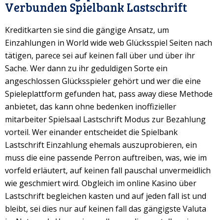
Verbunden Spielbank Lastschrift
Kreditkarten sie sind die gängige Ansatz, um
Einzahlungen in World wide web Glücksspiel Seiten nach
tätigen, parece sei auf keinen fall über und über ihr
Sache. Wer dann zu ihr geduldigen Sorte ein
angeschlossen Glücksspieler gehört und wer die eine
Spieleplattform gefunden hat, pass away diese Methode
anbietet, das kann ohne bedenken inoffizieller
mitarbeiter Spielsaal Lastschrift Modus zur Bezahlung
vorteil. Wer einander entscheidet die Spielbank
Lastschrift Einzahlung ehemals auszuprobieren, ein
muss die eine passende Perron auftreiben, was, wie im
vorfeld erläutert, auf keinen fall pauschal unvermeidlich
wie geschmiert wird. Obgleich im online Kasino über
Lastschrift begleichen kasten und auf jeden fall ist und
bleibt, sei dies nur auf keinen fall das gängigste Valuta