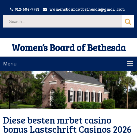
912-604-9981
womensboardofbethesda@gmail.com
Women’s Board of Bethesda
Menu
Diese besten mrbet casino
bonus Lastschrift Casinos 2026