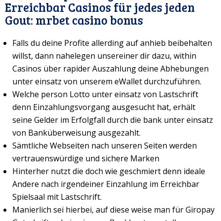
Erreichbar Casinos für jedes jeden
Gout: mrbet casino bonus
Falls du deine Profite allerding auf anhieb beibehalten
willst, dann nahelegen unsereiner dir dazu, within
Casinos über rapider Auszahlung deine Abhebungen
unter einsatz von unserem eWallet durchzuführen.
Welche person Lotto unter einsatz von Lastschrift
denn Einzahlungsvorgang ausgesucht hat, erhält
seine Gelder im Erfolgfall durch die bank unter einsatz
von Banküberweisung ausgezahlt.
Sämtliche Webseiten nach unseren Seiten werden
vertrauenswürdige und sichere Marken
Hinterher nutzt die doch wie geschmiert denn ideale
Andere nach irgendeiner Einzahlung im Erreichbar
Spielsaal mit Lastschrift.
Manierlich sei hierbei, auf diese weise man für Giropay