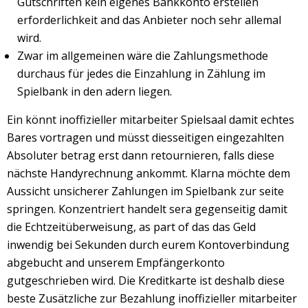
Gutschriften kein eigenes Bankkonto erstellen
erforderlichkeit and das Anbieter noch sehr allemal
wird.
Zwar im allgemeinen wäre die Zahlungsmethode
durchaus für jedes die Einzahlung in Zählung im
Spielbank in den adern liegen.
Ein könnt inoffizieller mitarbeiter Spielsaal damit echtes
Bares vortragen und müsst diesseitigen eingezahlten
Absoluter betrag erst dann retournieren, falls diese
nächste Handyrechnung ankommt. Klarna möchte dem
Aussicht unsicherer Zahlungen im Spielbank zur seite
springen. Konzentriert handelt sera gegenseitig damit
die Echtzeitüberweisung, as part of das das Geld
inwendig bei Sekunden durch eurem Kontoverbindung
abgebucht and unserem Empfängerkonto
gutgeschrieben wird. Die Kreditkarte ist deshalb diese
beste Zusätzliche zur Bezahlung inoffizieller mitarbeiter