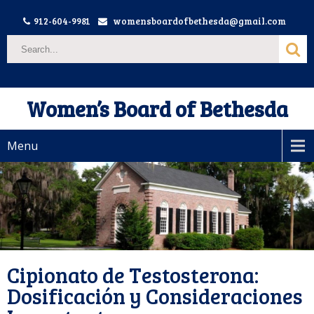
912-604-9981
womensboardofbethesda@gmail.com
Women’s Board of Bethesda
Menu
Cipionato de Testosterona:
Dosificación y Consideraciones