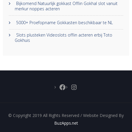
Bijkomend Natuurlijk gokkast Offlin Gokhal slot vanuit
merkur noppes acteren
5000+ Proefopname Gokkasten beschikbaar te NL
Slots plusteken Videoslots offlin acteren erbij Toto
Gokhuis
Facebook
Instagram
© Copyright 2019 All Rights Reserved / Website Designed By
BuzApps.net