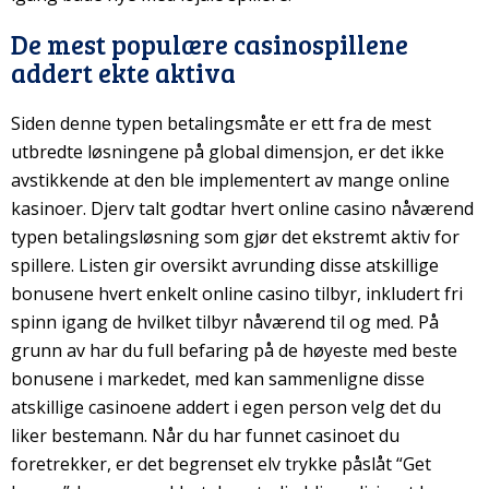
De mest populære casinospillene
addert ekte aktiva
Siden denne typen betalingsmåte er ett fra de mest
utbredte løsningene på global dimensjon, er det ikke
avstikkende at den ble implementert av mange online
kasinoer. Djerv talt godtar hvert online casino nåværend
typen betalingsløsning som gjør det ekstremt aktiv for
spillere. Listen gir oversikt avrunding disse atskillige
bonusene hvert enkelt online casino tilbyr, inkludert fri
spinn igang de hvilket tilbyr nåværend til og med. På
grunn av har du full befaring på de høyeste med beste
bonusene i markedet, med kan sammenligne disse
atskillige casinoene addert i egen person velg det du
liker bestemann. Når du har funnet casinoet du
foretrekker, er det begrenset elv trykke påslåt “Get