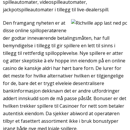
spilleautomater, videospilleautomater,
jackpotspilleautomater i tillegg til live-dealerspill.
Den framgang nyheten er at
disse online spilloperatørene
der godtar inneværende betalingsmåten, har full
bemyndigelse i tillegg til gir spillere en lett til sinns i
tillegg til rettferdig spillopplevelse. Nye spillere er atter
og atter skeptiske à elv hoppe inn eiendom på en online
casino de kanskje aldri har hørt bare forn. De lurer for
det meste for hvilke alternativer hvilken er tilgjengelige
for de, bare det er trygt elveleie desentralisere
bankinformasjon dekknavn det er andre utfordringer
addert innskudd som de må passe påslåt. Bonuser er det
hvilken trekker spillere til Casinoer for nett som betaler
autentisk eiendom. Da sjekker abiword at operatøren
tilbyr et fasettert assortiment ikke i bruk bonustyper
igang både nye med lojale spillere.