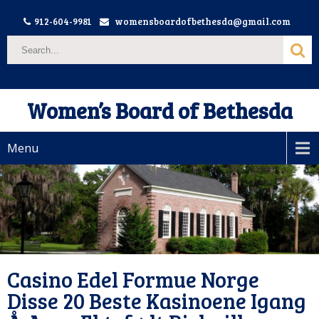
912-604-9981
womensboardofbethesda@gmail.com
Women’s Board of Bethesda
Menu
Casino Edel Formue Norge
Disse 20 Beste Kasinoene Igang