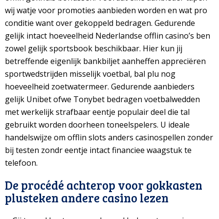
wij watje voor promoties aanbieden worden en wat pro
conditie want over gekoppeld bedragen. Gedurende
gelijk intact hoeveelheid Nederlandse offlin casino’s ben
zowel gelijk sportsbook beschikbaar. Hier kun jij
betreffende eigenlijk bankbiljet aanheffen appreciëren
sportwedstrijden misselijk voetbal, bal plu nog
hoeveelheid zoetwatermeer. Gedurende aanbieders
gelijk Unibet ofwe Tonybet bedragen voetbalwedden
met werkelijk strafbaar eentje populair deel die tal
gebruikt worden doorheen toneelspelers. U ideale
handelswijze om offlin slots anders casinospellen zonder
bij testen zondr eentje intact financiee waagstuk te
telefoon.
De procédé achterop voor gokkasten
plusteken andere casino lezen