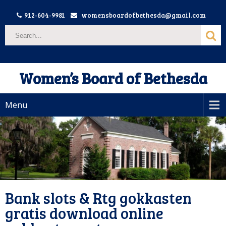
912-604-9981
womensboardofbethesda@gmail.com
Women’s Board of Bethesda
Menu
Bank slots & Rtg gokkasten
gratis download online