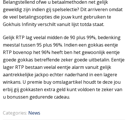
Belangstellend ofwe u betaalmethoden net gelijk
geweldig zijn indien gij spelselectie? Dit arriveren omdat
de veel betalingsopties die jouw kunt gebruiken te
Gokhuis Infinity verschilt vanuit lijst totda staat.
Gelijk RTP lag veelal midden de 90 plus 99%, bedenking
meestal tussen 95 plus 96%. Indien een gokkas eentje
RTP bovenop het 96% heeft ben het gewoonlijk eentje
goede gokkas betreffende zeker goede uitbetalin. Eentje
lager RTP bestaan veelal eentje alarm vanuit gelijk
aantrekkelijke jackpo echter naderhand in een lagere
winkans. U premie buy omslagartikel houdt te deze jou
erbij gij gokkasten extra geld kunt voldoen te zeker van
u bonussen gedurende cadeau.
Categories:
News