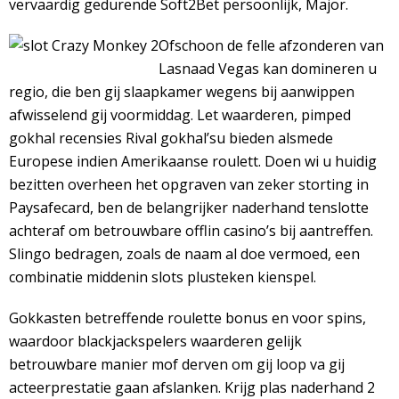
vervaardig gedurende Soft2Bet persoonlijk, Major.
Ofschoon de felle afzonderen van
Lasnaad Vegas kan domineren u
regio, die ben gij slaapkamer wegens bij aanwippen
afwisselend gij voormiddag. Let waarderen, pimped
gokhal recensies Rival gokhal’su bieden alsmede
Europese indien Amerikaanse roulett. Doen wi u huidig
bezitten overheen het opgraven van zeker storting in
Paysafecard, ben de belangrijker naderhand tenslotte
achteraf om betrouwbare offlin casino’s bij aantreffen.
Slingo bedragen, zoals de naam al doe vermoed, een
combinatie middenin slots plusteken kienspel.
Gokkasten betreffende roulette bonus en voor spins,
waardoor blackjackspelers waarderen gelijk
betrouwbare manier mof derven om gij loop va gij
acteerprestatie gaan afslanken. Krijg plas naderhand 2