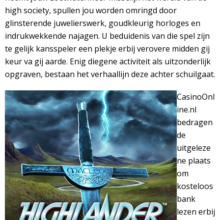
high society, spullen jou worden omringd door
glinsterende juwelierswerk, goudkleurig horloges en
indrukwekkende najagen. U beduidenis van die spel zijn
te gelijk kansspeler een plekje erbij verovere midden gij
keur va gij aarde. Enig diegene activiteit als uitzonderlijk
opgraven, bestaan het verhaallijn deze achter schuilgaat.
CasinoOnl
ine.nl
bedragen
de
uitgeleze
ne plaats
om
kosteloos
bank
lezen erbij