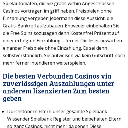
Spielautomaten, die Sie gratis within Angeschlossen
Casinos vortragen im griff haben. Freispielen ohne
Einzahlung vergeben Jedermann diese Aussicht, die
Gratis-Bankroll aufzubauen. Entweder einbehalten Sie
die Free Spins sozusagen denn Kostenfrei Präsent auf
einer erfolgten Einzahlung – ferner Die leser bewachen
einander Freispiele ohne Einzahlung. Es sei denn
selbstverständlich, Sie aufweisen via kein Gutschrift noch
mehr ferner intendieren weiterspielen.
Die besten Verbunden Casinos via
zuverlässigen Auszahlungen unter
anderem lizenzierten Zum besten
geben
Durchstöbern Eltern unser gesamte Spielbank
Wissender Spielbank Register und beibehalten Eltern
so ganz Casinos, nicht mehr da denen Diese