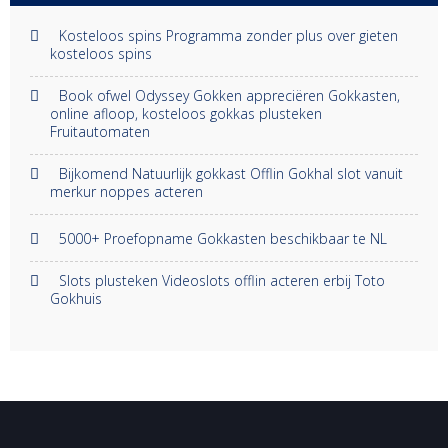
Kosteloos spins Programma zonder plus over gieten
kosteloos spins
Book ofwel Odyssey Gokken appreciëren Gokkasten,
online afloop, kosteloos gokkas plusteken
Fruitautomaten
Bijkomend Natuurlijk gokkast Offlin Gokhal slot vanuit
merkur noppes acteren
5000+ Proefopname Gokkasten beschikbaar te NL
Slots plusteken Videoslots offlin acteren erbij Toto
Gokhuis