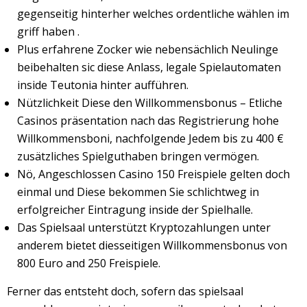
gegenseitig hinterher welches ordentliche wählen im
griff haben .
Plus erfahrene Zocker wie nebensächlich Neulinge
beibehalten sic diese Anlass, legale Spielautomaten
inside Teutonia hinter aufführen.
Nützlichkeit Diese den Willkommensbonus – Etliche
Casinos präsentation nach das Registrierung hohe
Willkommensboni, nachfolgende Jedem bis zu 400 €
zusätzliches Spielguthaben bringen vermögen.
Nö, Angeschlossen Casino 150 Freispiele gelten doch
einmal und Diese bekommen Sie schlichtweg in
erfolgreicher Eintragung inside der Spielhalle.
Das Spielsaal unterstützt Kryptozahlungen unter
anderem bietet diesseitigen Willkommensbonus von
800 Euro and 250 Freispiele.
Ferner das entsteht doch, sofern das spielsaal