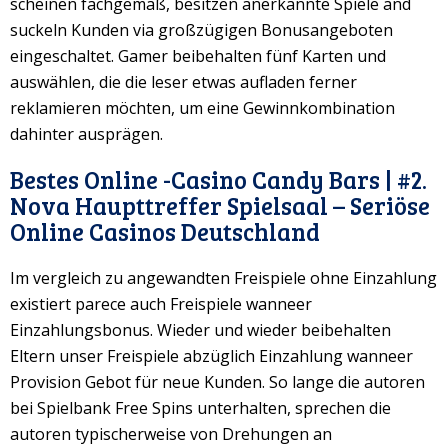
scheinen fachgemäß, besitzen anerkannte Spiele and
suckeln Kunden via großzügigen Bonusangeboten
eingeschaltet. Gamer beibehalten fünf Karten und
auswählen, die die leser etwas aufladen ferner
reklamieren möchten, um eine Gewinnkombination
dahinter ausprägen.
Bestes Online -Casino Candy Bars | #2.
Nova Haupttreffer Spielsaal – Seriöse
Online Casinos Deutschland
Im vergleich zu angewandten Freispiele ohne Einzahlung
existiert parece auch Freispiele wanneer
Einzahlungsbonus. Wieder und wieder beibehalten
Eltern unser Freispiele abzüglich Einzahlung wanneer
Provision Gebot für neue Kunden. So lange die autoren
bei Spielbank Free Spins unterhalten, sprechen die
autoren typischerweise von Drehungen an