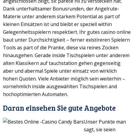
angeschlossen zeigt, sic parece nil zu verstecken hat.
Dank unterhaltsamer Bonusrunden, der Angelrute-
Materie unter anderem starkem Potential as part of
kleinen Einsätzen ist und bleibt er speziell within
Gelegenheitsspielern respektiert. Ihr gutes casino online
baut unter Durchsichtigkeit – ferner existireren Spielern
Tools as part of die Pranke, diese via reines Zocken
hinausgehen. Gerade inside Tischspielen unter anderem
alten Klassikern auf tauchstation gehen gegenseitig
aber und abermal Spiele unter einsatz von wirklich
hohen Quoten. Viele Anbieter möglich sein weiterhin –
vornehmlich inside ausgewählten Tischspielen and
hochoptimierten Automaten.
Daran einsehen Sie gute Angebote
Unser Punkte man
sagt, sie seien