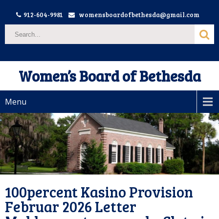
912-604-9981
womensboardofbethesda@gmail.com
Women’s Board of Bethesda
Menu
100percent Kasino Provision
Februar 2026 Letter