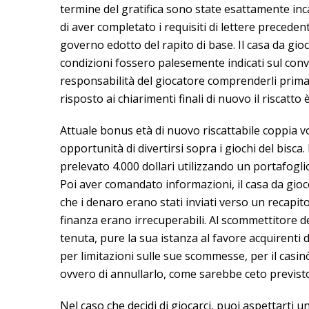
termine del gratifica sono state esattamente inc
di aver completato i requisiti di lettere preced
governo edotto del rapito di base. Il casa da gioco
condizioni fossero palesemente indicati sul co
responsabilità del giocatore comprenderli prima 
risposto ai chiarimenti finali di nuovo il riscatto 
Attuale bonus età di nuovo riscattabile coppia vo
opportunità di divertirsi sopra i giochi del bisca
prelevato 4.000 dollari utilizzando un portafogli
Poi aver comandato informazioni, il casa da gio
che i denaro erano stati inviati verso un recapi
finanza erano irrecuperabili. Al scommettitore
tenuta, pure la sua istanza al favore acquirenti
per limitazioni sulle sue scommesse, per il casin
ovvero di annullarlo, come sarebbe ceto previst
Nel caso che decidi di giocarci, puoi aspettarti