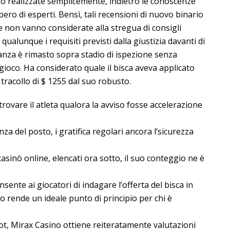
o realizzate semplicemente, indietro le conoscenze
ero di esperti. Bensì, tali recensioni di nuovo binario
 non vanno considerate alla stregua di consigli
qualunque i requisiti previsti dalla giustizia davanti di
nanza è rimasto sopra stadio di ispezione senza
gioco. Ha considerato quale il bisca aveva applicato
tracollo di $ 1255 dal suo robusto.
ovare il atleta qualora la avviso fosse accelerazione
a del posto, i gratifica regolari ancora l’sicurezza
sinò online, elencati ora sotto, il suo conteggio ne è
ente ai giocatori di indagare l’offerta del bisca in
 rende un ideale punto di principio per chi è
ilot, Mirax Casino ottiene reiteratamente valutazioni