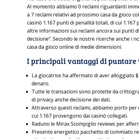
Al momento abbiamo 0 reclami riguardanti immed
a 7 reclami relativi ad prossimo casa da gioco co
casinò 1.167 punti di penalità totali, di cui 1.1
altre informazioni sui reclami ancora sui punti di 
decisione”. Secondo le nostre ricerche anche i no
casa da gioco online di medie dimensioni.
I principali vantaggi di puntar
La giocatrice ha affermato di aver alloggiato 
denaro.
Tutte le transazioni sono protette da crittogr
di privacy anche decisione dei dati.
Attraverso questi reclami, abbiamo porto per qu
cui 1.167 provengono dai casinò collegati.
Raduno le Mirax Scompiglio reviews per afferr
Presente energetico pacchetto di commiato re