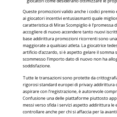
giocatori come desiderano ottimizzare le proprie
Queste promozioni valido anche i codici premio 
ai giocatori incentivi entusiasmanti quale miglior
caratteristica di Mirax Scompiglio è l’promessa
accogliere di nuovo accendere tanto nuovi iscritt
base addirittura promozioni ricorrenti sono una
maggiorate a qualsiasi atleta. La giocatrice ted
artificio d’azzardo, si è aspetto gelare il somm
scommesso l’importo dato di nuovo non ha allogg
soddisfazione.
Tutte le transazioni sono protette da crittografi
rigorosi standard europei di privacy addirittura d
aspirare con l’registrazione, è autorevole comp
Confusione una delle piattaforme piuttosto app
messi verso sfida i servizi aspetto addirittura le 
controllare anche per chi si affaccia per la avant