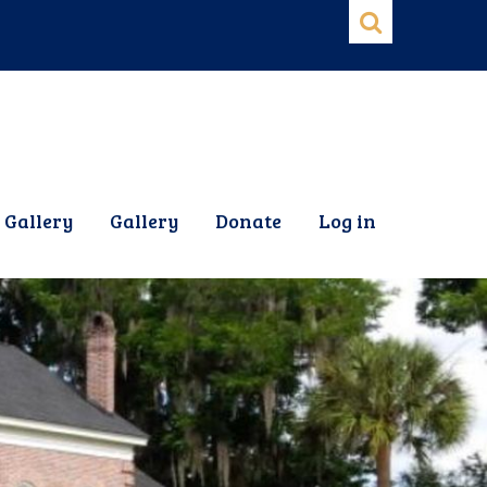
 Gallery
Gallery
Donate
Log in