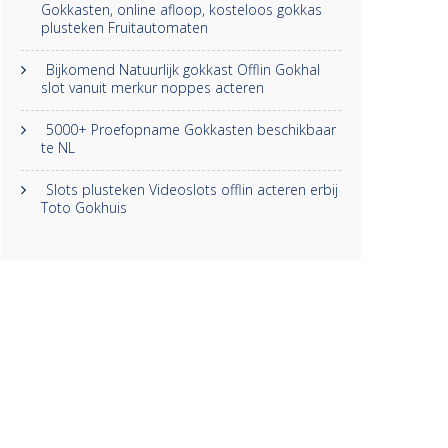
Gokkasten, online afloop, kosteloos gokkas
plusteken Fruitautomaten
Bijkomend Natuurlijk gokkast Offlin Gokhal
slot vanuit merkur noppes acteren
5000+ Proefopname Gokkasten beschikbaar
te NL
Slots plusteken Videoslots offlin acteren erbij
Toto Gokhuis