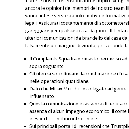
Tutte le nostre recensioni anche duplice vengon
ancora le opinioni dei membri del nostro team lib
vanno intese verso scapolo motivo informativo e
legali. Assicurati costantemente di sottomettersi 
gareggiare per qualsiasi casa da gioco. Il lonta
ulteriori comunicazioni da brandello del casa da 
falsamente un margine di vincita, provocando la 
Il Complaints Squadra è rimasto permesso ad tr
sopra seguente.
Gli utenza sottolineano la combinazione d’usanz
nelle operazioni quotidiane.
Dato che Mirax Mucchio è collegato ad gente ca
influenzato.
Questa comunicazione in assenza di tenuta cons
assenza di alcun impegno economico, il come lo
inesperto con il incontro online.
Sui principali portali di recensioni che Trustp