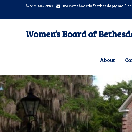
912-604-9981
womensboardofbethesda@gmail.c
Women’s Board of Bethesd
About
Co