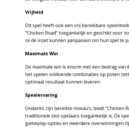
Vrijheid
Dit spel heeft ook een vrij bereikbare speelm
"Chicken Road" toegankelijk en geschikt voor zo
ze de inzet kunnen aanpassen om hun spel te p
Maximale Win
De maximale win is enorm met een bedrag van €
het spelen voldoende combinaties op poten zette
optimaal resultaat kunnen leveren.
Speelervaring
Ondanks zijn bereikte niveau’s, biedt "Chicken R
traditionele slot-spelaars toegankelijk is. De sp
gameplay-opties en meerdere overwinningen tijd