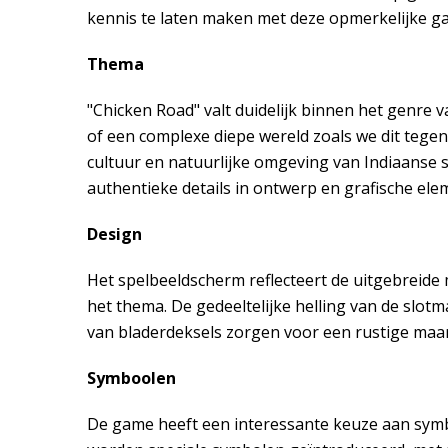
kennis te laten maken met deze opmerkelijke g
Thema
"Chicken Road" valt duidelijk binnen het genre 
of een complexe diepe wereld zoals we dit tegen
cultuur en natuurlijke omgeving van Indiaans
authentieke details in ontwerp en grafische ele
Design
Het spelbeeldscherm reflecteert de uitgebreid
het thema. De gedeeltelijke helling van de slotm
van bladerdeksels zorgen voor een rustige maar 
Symboolen
De game heeft een interessante keuze aan symb