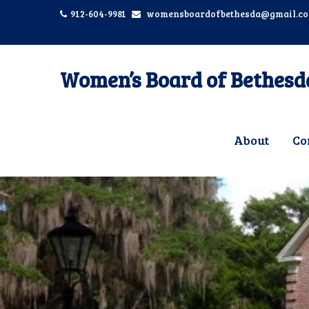
912-604-9981
womensboardofbethesda@gmail.c
Women’s Board of Bethesd
About
Co