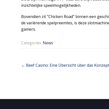
inzichtelijke speelmogelijkheden.
Bovendien zit "Chicken Road" binnen een geschi
de variërende spelpreemtes, is deze slotmachine 
gamers.
Categories:
News
Post
←
Beef Casino: Eine Übersicht über das Konzep
navigation