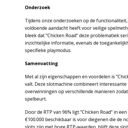
Onderzoek
Tijdens onze onderzoeken op de functionaliteit,
voldoende aandacht heeft voor veilige spelmet
bleek dat "Chicken Road" deze problematiek se
inzichtelijke informatie, evenals de toegankeli
specifieke playmodus.
Samenvatting
Met al zijn eigenschappen en voordelen is "Chic
valt. Deze slotmachine combineert interessante
overwinningen op verschillende manieren zodat 
spelbeurt.
Door de RTP van 96% ligt "Chicken Road" in een 
€100.000 beschikbaar is voor diegenen die de n
slots zijn met hoge RTP-waarden, blijft deze sl