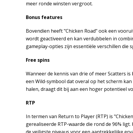
meer ronde winsten vergroot.
Bonus features
Bovendien heeft "Chicken Road" ook een voorui
wordt geactiveerd en kan verdubbelen in combin
gameplay-opties zijn essentiële verschillen die 
Free spins
Wanneer de kennis van drie of meer Scatters is
een Wild-symbool dat overal op het scherm kan 
halen, draagt dit bij aan een hoger potentieel 
RTP
In termen van Return to Player (RTP) is "Chicke
gerealiseerde RTP-waarde die rond de 96% ligt. H
de veiligste niveaus voor een aantrekkelijke erv