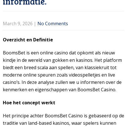
informatie.
March 9, 2026
|
No Comments
Overzicht en Definitie
BoomsBet is een online casino dat opkomt als nieuw
kindje in de wereld van gokken en kasinos. Het platform
biedt een breed scala aan spellen, van klassiekruit tot
moderne online speuren zoals videospelletjes en live
casino’s. In deze analyse zullen we u informeren over de
kenmerken en eigenschappen van BoomsBet Casino.
Hoe het concept werkt
Het principe achter BoomsBet Casino is gebaseerd op de
traditie van land-based kasinos, waar spelers kunnen