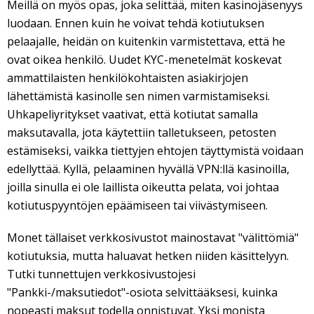
Meillä on myös opas, joka selittää, miten kasinojäsenyys
luodaan. Ennen kuin he voivat tehdä kotiutuksen
pelaajalle, heidän on kuitenkin varmistettava, että he
ovat oikea henkilö. Uudet KYC-menetelmät koskevat
ammattilaisten henkilökohtaisten asiakirjojen
lähettämistä kasinolle sen nimen varmistamiseksi.
Uhkapeliyritykset vaativat, että kotiutat samalla
maksutavalla, jota käytettiin talletukseen, petosten
estämiseksi, vaikka tiettyjen ehtojen täyttymistä voidaan
edellyttää. Kyllä, pelaaminen hyvällä VPN:llä kasinoilla,
joilla sinulla ei ole laillista oikeutta pelata, voi johtaa
kotiutuspyyntöjen epäämiseen tai viivästymiseen.
Monet tällaiset verkkosivustot mainostavat "välittömiä"
kotiutuksia, mutta haluavat hetken niiden käsittelyyn.
Tutki tunnettujen verkkosivustojesi
"Pankki-/maksutiedot"-osiota selvittääksesi, kuinka
nopeasti maksut todella onnistuvat. Yksi monista