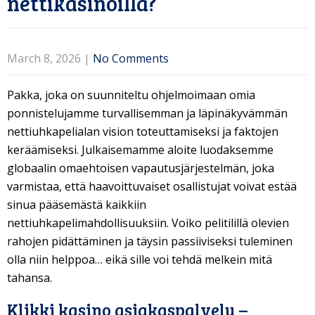
nettikasinoilla?
March 8, 2026
|
No Comments
Pakka, joka on suunniteltu ohjelmoimaan omia
ponnistelujamme turvallisemman ja läpinäkyvämmän
nettiuhkapelialan vision toteuttamiseksi ja faktojen
keräämiseksi. Julkaisemamme aloite luodaksemme
globaalin omaehtoisen vapautusjärjestelmän, joka
varmistaa, että haavoittuvaiset osallistujat voivat estää
sinua pääsemästä kaikkiin
nettiuhkapelimahdollisuuksiin.
Voiko pelitilillä olevien
rahojen pidättäminen ja täysin passiiviseksi tuleminen
olla niin helppoa… eikä sille voi tehdä melkein mitä
tahansa.
Klikki kasino asiakaspalvelu –