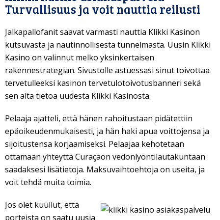
Turvallisuus ja voit nauttia reilusti
Jalkapallofanit saavat varmasti nauttia Klikki Kasinon
kutsuvasta ja nautinnollisesta tunnelmasta. Uusin Klikki
Kasino on valinnut melko yksinkertaisen
rakennestrategian. Sivustolle astuessasi sinut toivottaa
tervetulleeksi kasinon tervetulotoivotusbanneri sekä
sen alta tietoa uudesta Klikki Kasinosta.
Pelaaja ajatteli, että hänen rahoitustaan ​​pidätettiin
epäoikeudenmukaisesti, ja hän haki apua voittojensa ja
sijoitustensa korjaamiseksi. Pelaajaa kehotetaan
ottamaan yhteyttä Curaçaon vedonlyöntilautakuntaan
saadaksesi lisätietoja. Maksuvaihtoehtoja on useita, ja
voit tehdä muita toimia.
Jos olet kuullut, että
porteista on saatu uusia