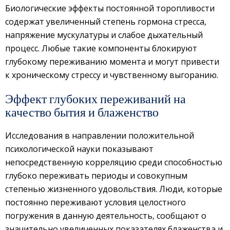
Биологические эффекты постоянной торопливости
содержат увеличенный степень гормона стресса,
напряжение мускулатуры и слабое дыхательный
процесс. Любые такие компоненты блокируют
глубокому переживанию момента и могут привести
к хроническому стрессу и чувственному выгоранию.
Эффект глубоких переживаний на
качество бытия и блаженство
Исследования в направлении положительной
психологической науки показывают
непосредственную корреляцию среди способностью
глубоко переживать периоды и совокупным
степенью жизненного удовольствия. Люди, которые
постоянно переживают условия целостного
погружения в данную деятельность, сообщают о
значительно увеличенных показателях блаженства и