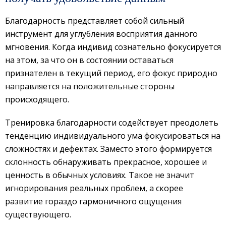
Благодарность представляет собой сильный
инструмент для углубления восприятия данного
мгновения. Когда индивид сознательно фокусируется
на этом, за что он в состоянии оставаться
признателен в текущий период, его фокус природно
направляется на положительные стороны
происходящего.
Тренировка благодарности содействует преодолеть
тенденцию индивидуального ума фокусироваться на
сложностях и дефектах. Заместо этого формируется
склонность обнаруживать прекрасное, хорошее и
ценность в обычных условиях. Такое не значит
игнорирования реальных проблем, а скорее
развитие гораздо гармоничного ощущения
существующего.