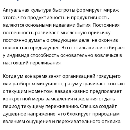
Актуальная культура быстроты формирует мираж
этого, что продуктивность и продуктивность
являются основными идеалами бытия. Постоянная
поспешность развивает мысленную привычку
постоянно думать о следующем деле, не окончив
полностью предыдущее. Этот стиль жизни отбирает
у индивида способность основательно вовлечься в
настоящий переживания.
Когда ум всё время занят организацией грядущего
или разбором минувшего, разум утрачивает контакт
с текущим моментом. вавада казино предполагает
конкретной меры замедления и желания отдать
период текущему переживанию. Спешка создаёт
душевное напряжение, что блокирует природным
явлениям ощущения и переживательного отклика.