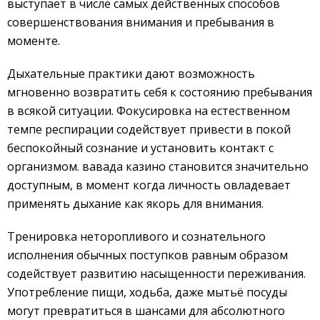
выступает в числе самых действенных способов
совершенствования внимания и пребывания в
моменте.
Дыхательные практики дают возможность
мгновенно возвратить себя к состоянию пребывания
в всякой ситуации. Фокусировка на естественном
темпе респирации содействует привести в покой
беспокойный сознание и установить контакт с
организмом. вавада казино становится значительно
доступным, в момент когда личность овладевает
применять дыхание как якорь для внимания.
Тренировка неторопливого и сознательного
исполнения обычных поступков равным образом
содействует развитию насыщенности переживания.
Употребление пищи, ходьба, даже мытьё посуды
могут превратиться в шансами для абсолютного