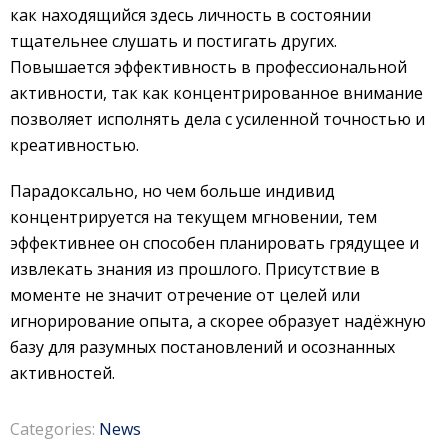
как находящийся здесь личность в состоянии
тщательнее слушать и постигать других.
Повышается эффективность в профессиональной
активности, так как концентрированное внимание
позволяет исполнять дела с усиленной точностью и
креативностью.
Парадоксально, но чем больше индивид
концентрируется на текущем мгновении, тем
эффективнее он способен планировать грядущее и
извлекать знания из прошлого. Присутствие в
моменте не значит отречение от целей или
игнорирование опыта, а скорее образует надёжную
базу для разумных постановлений и осознанных
активностей.
Categories:
News