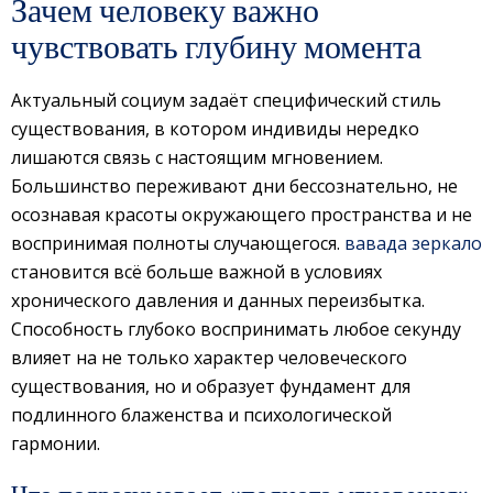
Зачем человеку важно
чувствовать глубину момента
Актуальный социум задаёт специфический стиль
существования, в котором индивиды нередко
лишаются связь с настоящим мгновением.
Большинство переживают дни бессознательно, не
осознавая красоты окружающего пространства и не
воспринимая полноты случающегося.
вавада зеркало
становится всё больше важной в условиях
хронического давления и данных переизбытка.
Способность глубоко воспринимать любое секунду
влияет на не только характер человеческого
существования, но и образует фундамент для
подлинного блаженства и психологической
гармонии.