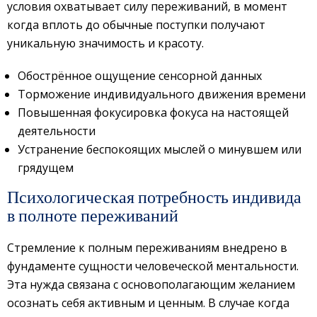
условия охватывает силу переживаний, в момент
когда вплоть до обычные поступки получают
уникальную значимость и красоту.
Обострённое ощущение сенсорной данных
Торможение индивидуального движения времени
Повышенная фокусировка фокуса на настоящей
деятельности
Устранение беспокоящих мыслей о минувшем или
грядущем
Психологическая потребность индивида
в полноте переживаний
Стремление к полным переживаниям внедрено в
фундаменте сущности человеческой ментальности.
Эта нужда связана с основополагающим желанием
осознать себя активным и ценным. В случае когда