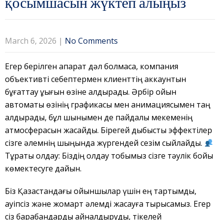
қосымшасын жүктеп алыңыз
March 6, 2026
|
No Comments
Егер берілген ақпарат дәл болмаса, компания
объективті себептермен клиенттің аккаунтын
бұғаттау құқығын өзіне қалдырады. Әрбір ойын
автоматы өзінің графикасы мен анимациясымен таң
қалдырады, бұл шынымен де пайдалы мекеменің
атмосферасын жасайды. Бірегей дыбыстық эффектілер
сізге әлемнің шыңында жүргендей сезім сыйлайды.
Тұрақты қолдау: Біздің қолдау тобымыз сізге тәулік бойы
көмектесуге дайын.
Біз Қазақстандағы ойыншылар үшін ең тартымды,
қауіпсіз және жомарт әлемді жасауға тырысамыз. Егер
сіз барабандарды айналдыруды, тікелей