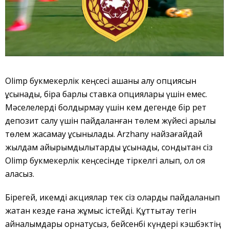
Olimp букмекерлік кеңсесі ақшаны алу опциясын
ұсынады, бірақ барлық ставка опциялары үшін емес.
Мәселелерді болдырмау үшін кем дегенде бір рет
депозит салу үшін пайдаланған төлем жүйесі арқылы
төлем жасамау ұсынылады. Arzhany найзағайдай
жылдам қайырымдылықтарды ұсынады, сондықтан сіз
Olimp букмекерлік кеңсесінде тіркелгі алып, қол қоя
аласыз.
Бірегей, икемді акциялар тек сіз оларды пайдаланып
жатқан кезде ғана жұмыс істейді. Құттықтау тегін
айналымдары орнатусыз, бейсенбі күндері кэшбэктің