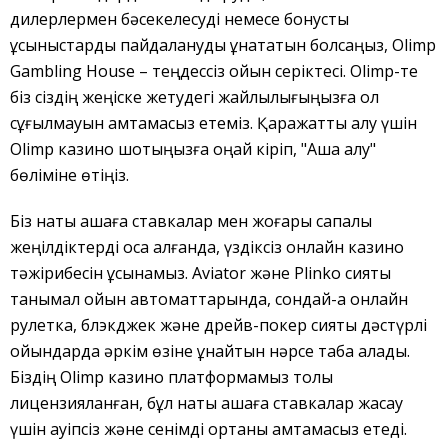
дилерлермен бәсекелесуді немесе бонустық
ұсыныстарды пайдалануды ұнататын болсаңыз, Olimp
Gambling House – теңдессіз ойын серіктесі. Olimp-те
біз сіздің жеңіске жетудегі жайлылығыңызға қол
сұғылмауын қамтамасыз етеміз. Қаражатты алу үшін
Olimp казино шотыңызға оңай кіріп, "Ақша алу"
бөліміне өтіңіз.
Біз нақты ақшаға ставкалар мен жоғары сапалы
жеңілдіктерді қоса алғанда, үздіксіз онлайн казино
тәжірибесін ұсынамыз. Aviator және Plinko сияқты
танымал ойын автоматтарында, сондай-ақ онлайн
рулетка, блэкджек және дрейв-покер сияқты дәстүрлі
ойындарда әркім өзіне ұнайтын нәрсе таба алады.
Біздің Olimp казино платформамыз толық
лицензияланған, бұл нақты ақшаға ставкалар жасау
үшін қауіпсіз және сенімді ортаны қамтамасыз етеді.