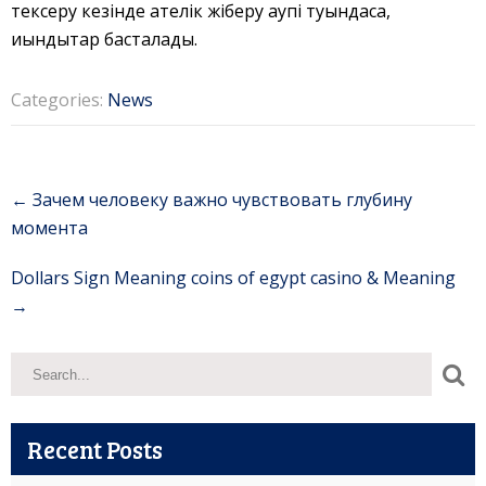
тексеру кезінде қателік жіберу қаупі туындаса,
қиындықтар басталады.
Categories:
News
Post
←
Зачем человеку важно чувствовать глубину
navigation
момента
Dollars Sign Meaning coins of egypt casino & Meaning
→
Recent Posts