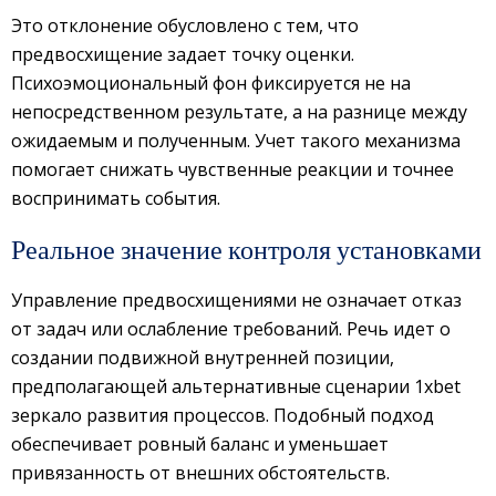
Это отклонение обусловлено с тем, что
предвосхищение задает точку оценки.
Психоэмоциональный фон фиксируется не на
непосредственном результате, а на разнице между
ожидаемым и полученным. Учет такого механизма
помогает снижать чувственные реакции и точнее
воспринимать события.
Реальное значение контроля установками
Управление предвосхищениями не означает отказ
от задач или ослабление требований. Речь идет о
создании подвижной внутренней позиции,
предполагающей альтернативные сценарии 1xbet
зеркало развития процессов. Подобный подход
обеспечивает ровный баланс и уменьшает
привязанность от внешних обстоятельств.