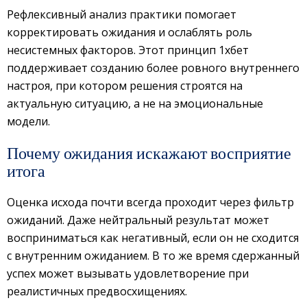
Рефлексивный анализ практики помогает
корректировать ожидания и ослаблять роль
несистемных факторов. Этот принцип 1хбет
поддерживает созданию более ровного внутреннего
настроя, при котором решения строятся на
актуальную ситуацию, а не на эмоциональные
модели.
Почему ожидания искажают восприятие
итога
Оценка исхода почти всегда проходит через фильтр
ожиданий. Даже нейтральный результат может
восприниматься как негативный, если он не сходится
с внутренним ожиданием. В то же время сдержанный
успех может вызывать удовлетворение при
реалистичных предвосхищениях.