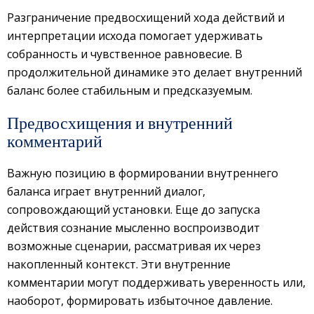
Разграничение предвосхищений хода действий и
интерпретации исхода помогает удерживать
собранность и чувственное равновесие. В
продолжительной динамике это делает внутренний
баланс более стабильным и предсказуемым.
Предвосхищения и внутренний
комментарий
Важную позицию в формировании внутреннего
баланса играет внутренний диалог,
сопровождающий установки. Еще до запуска
действия сознание мысленно воспроизводит
возможные сценарии, рассматривая их через
накопленный контекст. Эти внутренние
комментарии могут поддерживать уверенность или,
наоборот, формировать избыточное давление.