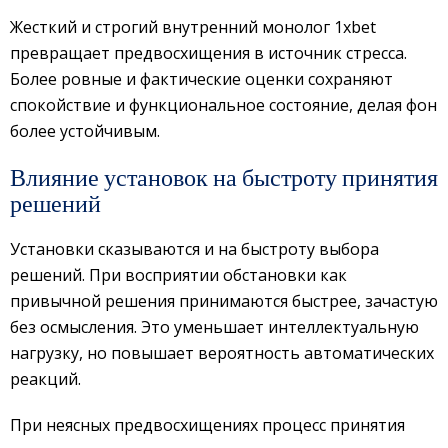
Жесткий и строгий внутренний монолог 1xbet
превращает предвосхищения в источник стресса.
Более ровные и фактические оценки сохраняют
спокойствие и функциональное состояние, делая фон
более устойчивым.
Влияние установок на быстроту принятия
решений
Установки сказываются и на быстроту выбора
решений. При восприятии обстановки как
привычной решения принимаются быстрее, зачастую
без осмысления. Это уменьшает интеллектуальную
нагрузку, но повышает вероятность автоматических
реакций.
При неясных предвосхищениях процесс принятия