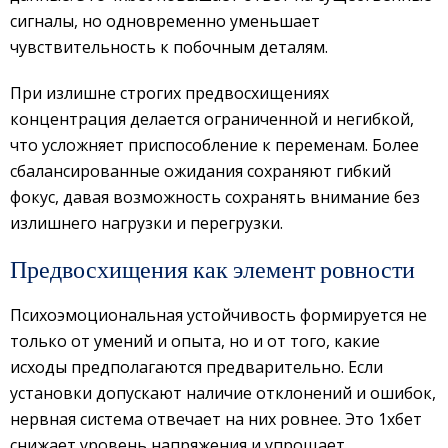
сигналы, но одновременно уменьшает
чувствительность к побочным деталям.
При излишне строгих предвосхищениях
концентрация делается ограниченной и негибкой,
что усложняет приспособление к переменам. Более
сбалансированные ожидания сохраняют гибкий
фокус, давая возможность сохранять внимание без
излишнего нагрузки и перегрузки.
Предвосхищения как элемент ровности
Психоэмоциональная устойчивость формируется не
только от умений и опыта, но и от того, какие
исходы предполагаются предварительно. Если
установки допускают наличие отклонений и ошибок,
нервная система отвечает на них ровнее. Это 1хбет
снижает уровень напряжения и упрощает