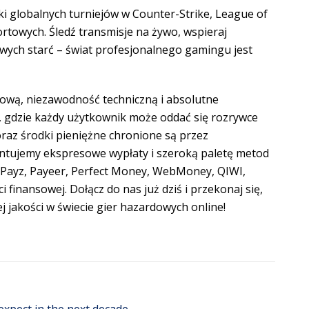
iki globalnych turniejów w Counter-Strike, League of
ortowych. Śledź transmisje na żywo, wspieraj
łowych starć – świat profesjonalnego gamingu jest
wą, niezawodność techniczną i absolutne
, gdzie każdy użytkownik może oddać się rozrywce
oraz środki pieniężne chronione są przez
tujemy ekspresowe wypłaty i szeroką paletę metod
 ecoPayz, Payeer, Perfect Money, WebMoney, QIWI,
 finansowej. Dołącz do nas już dziś i przekonaj się,
 jakości w świecie gier hazardowych online!
expect in the next decade