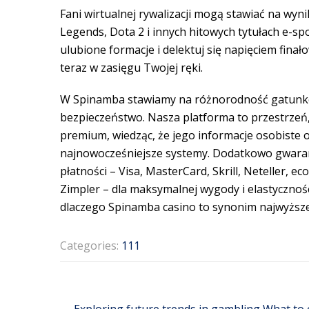
Fani wirtualnej rywalizacji mogą stawiać na wyn
Legends, Dota 2 i innych hitowych tytułach e-sp
ulubione formacje i delektuj się napięciem fina
teraz w zasięgu Twojej ręki.
W Spinamba stawiamy na różnorodność gatunko
bezpieczeństwo. Nasza platforma to przestrzeń
premium, wiedząc, że jego informacje osobiste 
najnowocześniejsze systemy. Dodatkowo gwaran
płatności – Visa, MasterCard, Skrill, Neteller,
Zimpler – dla maksymalnej wygody i elastyczności
dlaczego Spinamba casino to synonim najwyższej
Categories:
111
Post
←
Exploring future trends in gambling What to 