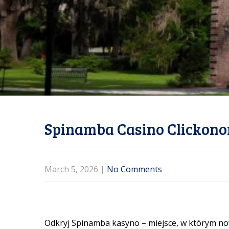
Spinamba Casino Clickon
March 5, 2026
|
No Comments
Odkryj Spinamba kasyno – miejsce, w którym no