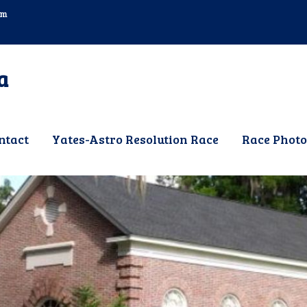
om
a
ntact
Yates-Astro Resolution Race
Race Photo