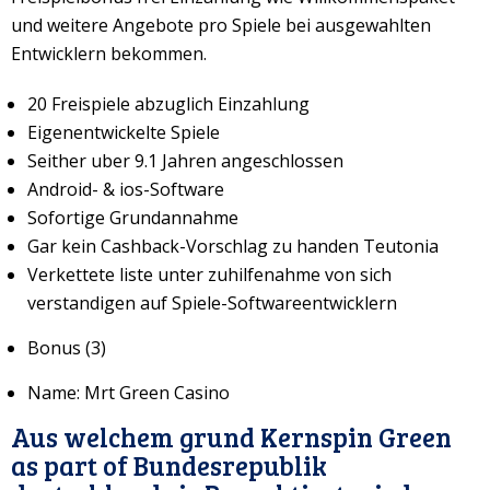
und weitere Angebote pro Spiele bei ausgewahlten
Entwicklern bekommen.
20 Freispiele abzuglich Einzahlung
Eigenentwickelte Spiele
Seither uber 9.1 Jahren angeschlossen
Android- & ios-Software
Sofortige Grundannahme
Gar kein Cashback-Vorschlag zu handen Teutonia
Verkettete liste unter zuhilfenahme von sich
verstandigen auf Spiele-Softwareentwicklern
Bonus (3)
Name: Mrt Green Casino
Aus welchem grund Kernspin Green
as part of Bundesrepublik