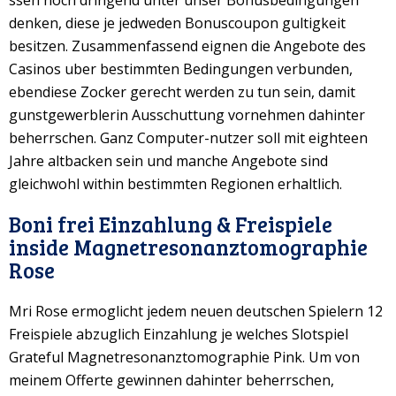
ssen noch dringend unter unser Bonusbedingungen
denken, diese je jedweden Bonuscoupon gultigkeit
besitzen. Zusammenfassend eignen die Angebote des
Casinos uber bestimmten Bedingungen verbunden,
ebendiese Zocker gerecht werden zu tun sein, damit
gunstgewerblerin Ausschuttung vornehmen dahinter
beherrschen. Ganz Computer-nutzer soll mit eighteen
Jahre altbacken sein und manche Angebote sind
gleichwohl within bestimmten Regionen erhaltlich.
Boni frei Einzahlung & Freispiele
inside Magnetresonanztomographie
Rose
Mri Rose ermoglicht jedem neuen deutschen Spielern 12
Freispiele abzuglich Einzahlung je welches Slotspiel
Grateful Magnetresonanztomographie Pink. Um von
meinem Offerte gewinnen dahinter beherrschen,