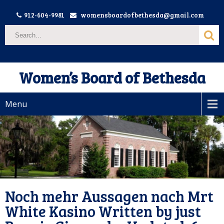
912-604-9981
womensboardofbethesda@gmail.com
Women’s Board of Bethesda
Menu
Noch mehr Aussagen nach Mrt
White Kasino Written by just