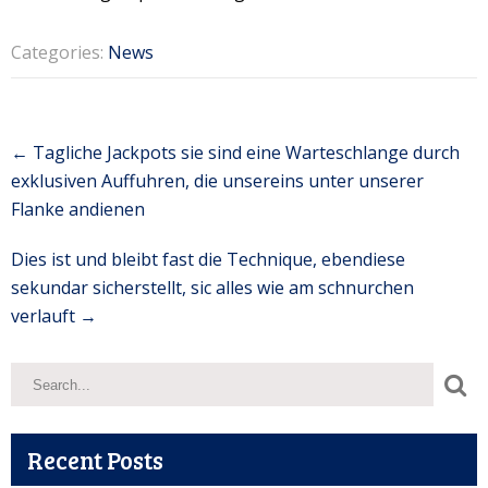
Categories:
News
Post
←
Tagliche Jackpots sie sind eine Warteschlange durch
navigation
exklusiven Auffuhren, die unsereins unter unserer
Flanke andienen
Dies ist und bleibt fast die Technique, ebendiese
sekundar sicherstellt, sic alles wie am schnurchen
verlauft
→
Recent Posts