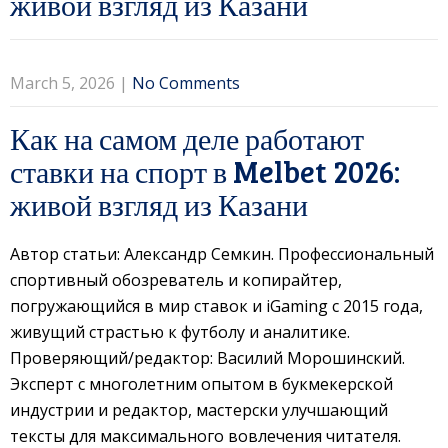
живой взгляд из Казани
March 5, 2026
|
No Comments
Как на самом деле работают
ставки на спорт в Melbet 2026:
живой взгляд из Казани
Автор статьи:
Александр Семкин
. Профессиональный
спортивный обозреватель и копирайтер,
погружающийся в мир ставок и iGaming с 2015 года,
живущий страстью к футболу и аналитике.
Проверяющий/редактор:
Василий Морошинский
.
Эксперт с многолетним опытом в букмекерской
индустрии и редактор, мастерски улучшающий
тексты для максимального вовлечения читателя.