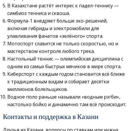
В Казахстане растёт интерес к падел-теннису —
симбиоз тенниса и сквоша.
Формула-1 внедряет больше эко-решений,
включая гибриды и электромобили для
улавливания фанатов «зелёного» спорта.
Мотоспорт славится не только скоростью, но и
мастерством контроля любого трека.
Настольный теннис — олимпийская дисциплина с
одним из самых быстрых мячиков в мире спорта.
Киберспорт с каждым годом становится всё ближе
к традиционным видам и собирает десятки
миллионов болельщиков.
Водное поло раньше называли «водным рэгби»,
настолько бойко и динамично там всё происходит.
Контакты и поддержка в Казани
Друзья из Казани, вопросы по ставкам или нужна