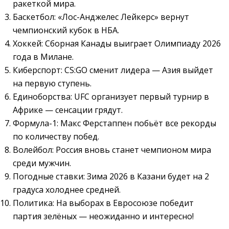
ракеткой мира.
Баскетбол: «Лос-Анджелес Лейкерс» вернут
чемпионский кубок в НБА.
Хоккей: Сборная Канады выиграет Олимпиаду 2026
года в Милане.
Киберспорт: CS:GO сменит лидера — Азия выйдет
на первую ступень.
Единоборства: UFC организует первый турнир в
Африке — сенсации грядут.
Формула-1: Макс Ферстаппен побьёт все рекорды
по количеству побед.
Волейбол: Россия вновь станет чемпионом мира
среди мужчин.
Погодные ставки: Зима 2026 в Казани будет на 2
градуса холоднее средней.
Политика: На выборах в Евросоюзе победит
партия зелёных — неожиданно и интересно!