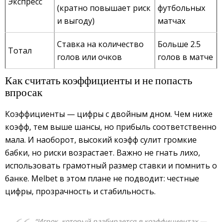
Экспресс
(кратно повышает риск
футбольных
и выгоду)
матчах
Ставка на количество
Больше 2.5
Тотал
голов или очков
голов в матче
Как считать коэффициенты и не попасть
впросак
Коэффициенты — цифры с двойным дном. Чем ниже
коэфф, тем выше шансы, но прибыль соответственно
мала. И наоборот, высокий коэфф сулит громкие
бабки, но риски возрастает. Важно не гнать лихо,
использовать грамотный размер ставки и помнить о
банке. Melbet в этом плане не подводит: честные
цифры, прозрачность и стабильность.
“Игрок, который разбирается в коэффициентах —