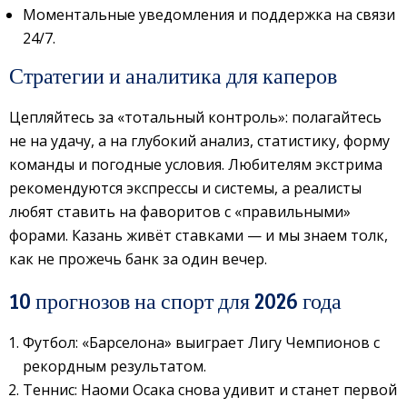
Моментальные уведомления и поддержка на связи
24/7.
Стратегии и аналитика для каперов
Цепляйтесь за «тотальный контроль»: полагайтесь
не на удачу, а на глубокий анализ, статистику, форму
команды и погодные условия. Любителям экстрима
рекомендуются экспрессы и системы, а реалисты
любят ставить на фаворитов с «правильными»
форами. Казань живёт ставками — и мы знаем толк,
как не прожечь банк за один вечер.
10 прогнозов на спорт для 2026 года
Футбол: «Барселона» выиграет Лигу Чемпионов с
рекордным результатом.
Теннис: Наоми Осака снова удивит и станет первой