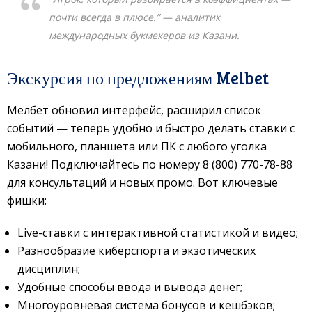
почти всегда в плюсе.” — аналитик
международных букмекеров из Казани.
Экскурсия по предложениям Melbet
Мелбет обновил интерфейс, расширил список
событий — теперь удобно и быстро делать ставки с
мобильного, планшета или ПК с любого уголка
Казани! Подключайтесь по номеру 8 (800) 770-78-88
для консультаций и новых промо. Вот ключевые
фишки:
Live-ставки с интерактивной статистикой и видео;
Разнообразие киберспорта и экзотических
дисциплин;
Удобные способы ввода и вывода денег;
Многоуровневая система бонусов и кешбэков;