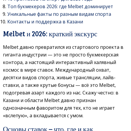
Топ букмекеров 2026: где Melbet доминирует
Уникальные факты по разным видам спорта
Контакты и поддержка в Казани
Melbet и 2026: краткий экскурс
Melbet давно превратился из стартового проекта в
гиганта индустрии — это не просто букмекерская
контора, а настоящий интерактивный халявный
космос в мире ставок. Международный охват,
десятки видов спорта, живые трансляции, лайв-
ставки, а также крутые бонусы — всё это Melbet,
подогревая азарт каждого из нас. Скажу честно: в
Казани и области Melbet давно признан
однозначным фаворитом для тех, кто не играет
«вслепую», а вкладывается с умом.
Основы ставок – что, где и как