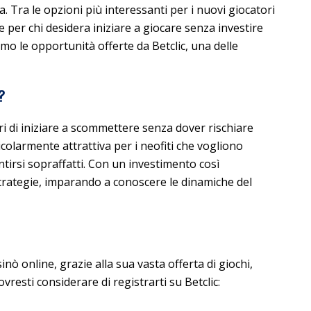
Tra le opzioni più interessanti per i nuovi giocatori
e per chi desidera iniziare a giocare senza investire
o le opportunità offerte da Betclic, una delle
?
ri di iniziare a scommettere senza dover rischiare
olarmente attrattiva per i neofiti che vogliono
tirsi sopraffatti. Con un investimento così
strategie, imparando a conoscere le dinamiche del
nò online, grazie alla sua vasta offerta di giochi,
resti considerare di registrarti su Betclic: