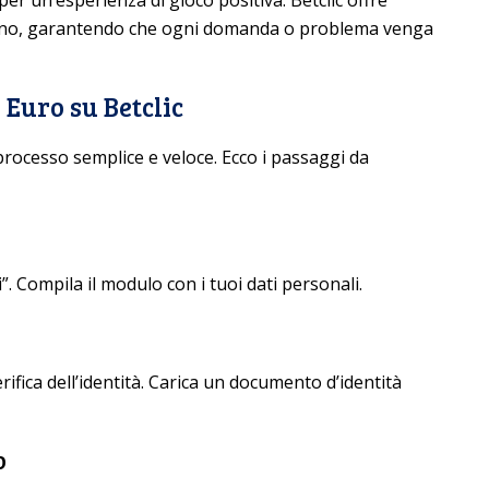
lefono, garantendo che ogni domanda o problema venga
 Euro su Betclic
processo semplice e veloce. Ecco i passaggi da
i”. Compila il modulo con i tuoi dati personali.
erifica dell’identità. Carica un documento d’identità
o