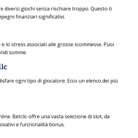
 diversi giochi senza rischiare troppo. Questo ti
egni finanziari significativi.
 e lo stress associati alle grosse scommesse. Puoi
randi somme.
lic
disfare ogni tipo di giocatore. Ecco un elenco dei più
line. Betclic offre una vasta selezione di slot, da
ovativi e funzionalità bonus.