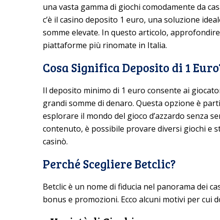
una vasta gamma di giochi comodamente da casa. 
c’è il casino deposito 1 euro, una soluzione ideal
somme elevate. In questo articolo, approfondirem
piattaforme più rinomate in Italia.
Cosa Significa Deposito di 1 Euro
Il deposito minimo di 1 euro consente ai giocato
grandi somme di denaro. Questa opzione è partic
esplorare il mondo del gioco d’azzardo senza sen
contenuto, è possibile provare diversi giochi e 
casinò.
Perché Scegliere Betclic?
Betclic è un nome di fiducia nel panorama dei casi
bonus e promozioni. Ecco alcuni motivi per cui dov