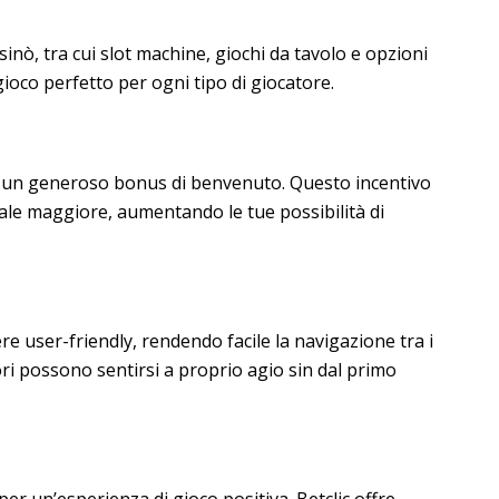
sinò, tra cui slot machine, giochi da tavolo e opzioni
gioco perfetto per ogni tipo di giocatore.
 di un generoso bonus di benvenuto. Questo incentivo
tale maggiore, aumentando le tue possibilità di
re user-friendly, rendendo facile la navigazione tra i
ori possono sentirsi a proprio agio sin dal primo
er un’esperienza di gioco positiva. Betclic offre