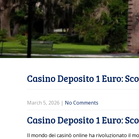
Casino Deposito 1 Euro: Scop
March 5, 2026
|
No Comments
Casino Deposito 1 Euro: Scop
Il mondo dei casinò online ha rivoluzionato il mod