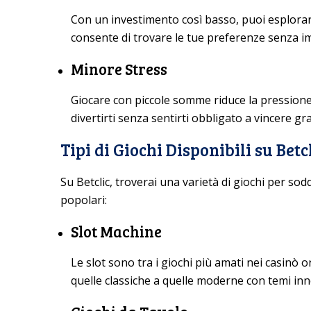
Con un investimento così basso, puoi esplorare
consente di trovare le tue preferenze senza imp
Minore Stress
Giocare con piccole somme riduce la pressione
divertirti senza sentirti obbligato a vincere g
Tipi di Giochi Disponibili su Betc
Su Betclic, troverai una varietà di giochi per sod
popolari:
Slot Machine
Le slot sono tra i giochi più amati nei casinò on
quelle classiche a quelle moderne con temi inn