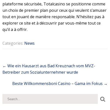
plateforme sécurisée, Totalcasino se positionne comme
un choix de premier plan pour ceux qui veulent s’amuser
tout en jouant de manière responsable. N’hésitez pas à
explorer ce site et à découvrir par vous-même tout ce
qu’il a à offrir.
Categories:
News
Post
←
Wie ein Hausarzt aus Bad Kreuznach vom MVZ-
navigation
Betreiber zum Sozialunternehmer wurde
Beste Willkommensboni Casino – Gama im Fokus
→