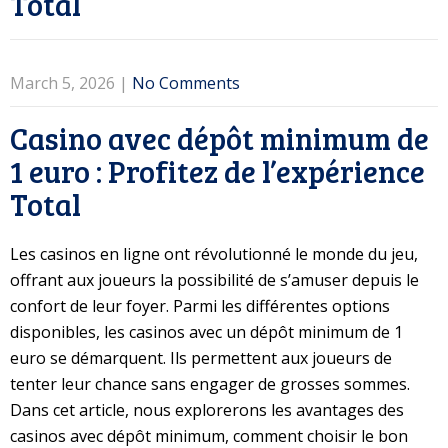
Total
March 5, 2026
|
No Comments
Casino avec dépôt minimum de
1 euro : Profitez de l’expérience
Total
Les casinos en ligne ont révolutionné le monde du jeu,
offrant aux joueurs la possibilité de s’amuser depuis le
confort de leur foyer. Parmi les différentes options
disponibles, les casinos avec un dépôt minimum de 1
euro se démarquent. Ils permettent aux joueurs de
tenter leur chance sans engager de grosses sommes.
Dans cet article, nous explorerons les avantages des
casinos avec dépôt minimum, comment choisir le bon