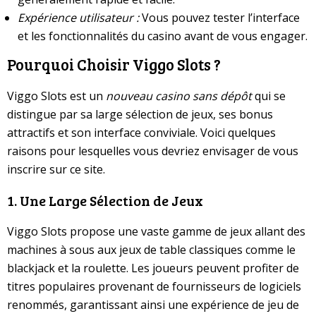
Expérience utilisateur :
Vous pouvez tester l’interface
et les fonctionnalités du casino avant de vous engager.
Pourquoi Choisir Viggo Slots ?
Viggo Slots est un
nouveau casino sans dépôt
qui se
distingue par sa large sélection de jeux, ses bonus
attractifs et son interface conviviale. Voici quelques
raisons pour lesquelles vous devriez envisager de vous
inscrire sur ce site.
1. Une Large Sélection de Jeux
Viggo Slots propose une vaste gamme de jeux allant des
machines à sous aux jeux de table classiques comme le
blackjack et la roulette. Les joueurs peuvent profiter de
titres populaires provenant de fournisseurs de logiciels
renommés, garantissant ainsi une expérience de jeu de