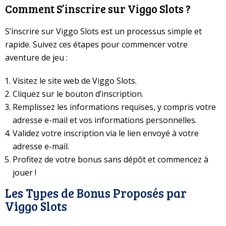
Comment S’inscrire sur Viggo Slots ?
S’inscrire sur Viggo Slots est un processus simple et
rapide. Suivez ces étapes pour commencer votre
aventure de jeu :
Visitez le site web de Viggo Slots.
Cliquez sur le bouton d’inscription.
Remplissez les informations requises, y compris votre
adresse e-mail et vos informations personnelles.
Validez votre inscription via le lien envoyé à votre
adresse e-mail.
Profitez de votre bonus sans dépôt et commencez à
jouer !
Les Types de Bonus Proposés par
Viggo Slots