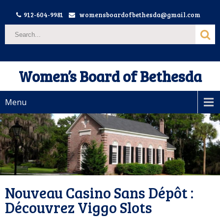
912-604-9981
womensboardofbethesda@gmail.com
Women’s Board of Bethesda
Menu
Nouveau Casino Sans Dépôt :
Découvrez Viggo Slots