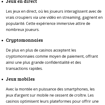
Jeux en direct
Les jeux en direct, où les joueurs interagissent avec de
vrais croupiers via une vidéo en streaming, gagnent en
popularité. Cette expérience immersive attire de
nombreux joueurs.
Cryptomonnaies
De plus en plus de casinos acceptent les
cryptomonnaies comme moyen de paiement, offrant
ainsi une plus grande confidentialité et des
transactions rapides.
Jeux mobiles
Avec la montée en puissance des smartphones, les
jeux d’argent sur mobile ne cessent de croître. Les
casinos optimisent leurs plateformes pour offrir une