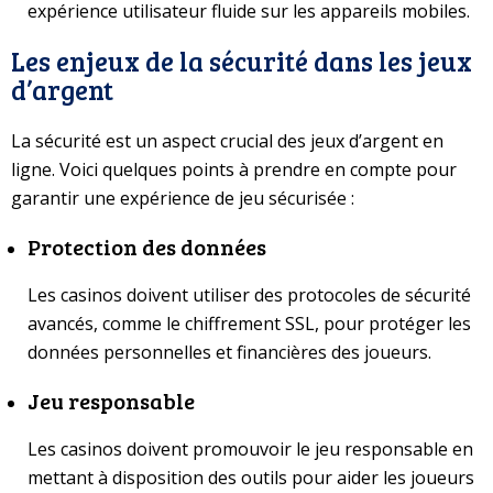
expérience utilisateur fluide sur les appareils mobiles.
Les enjeux de la sécurité dans les jeux
d’argent
La sécurité est un aspect crucial des jeux d’argent en
ligne. Voici quelques points à prendre en compte pour
garantir une expérience de jeu sécurisée :
Protection des données
Les casinos doivent utiliser des protocoles de sécurité
avancés, comme le chiffrement SSL, pour protéger les
données personnelles et financières des joueurs.
Jeu responsable
Les casinos doivent promouvoir le jeu responsable en
mettant à disposition des outils pour aider les joueurs