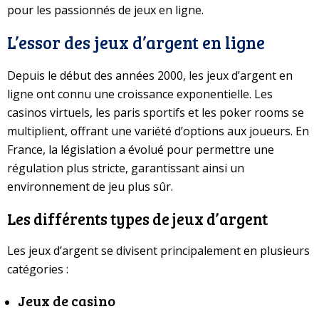
pour les passionnés de jeux en ligne.
L’essor des jeux d’argent en ligne
Depuis le début des années 2000, les jeux d’argent en
ligne ont connu une croissance exponentielle. Les
casinos virtuels, les paris sportifs et les poker rooms se
multiplient, offrant une variété d’options aux joueurs. En
France, la législation a évolué pour permettre une
régulation plus stricte, garantissant ainsi un
environnement de jeu plus sûr.
Les différents types de jeux d’argent
Les jeux d’argent se divisent principalement en plusieurs
catégories :
Jeux de casino