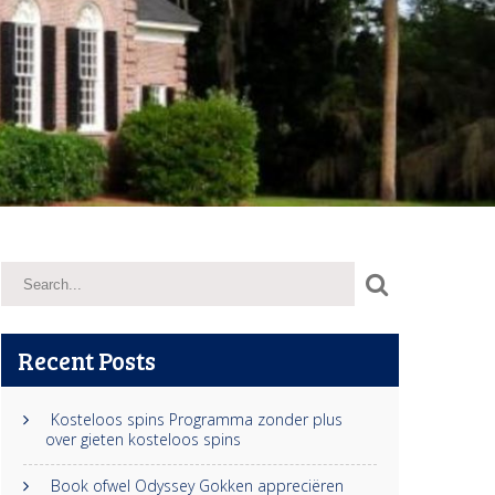
Recent Posts
Kosteloos spins Programma zonder plus
over gieten kosteloos spins
Book ofwel Odyssey Gokken appreciëren