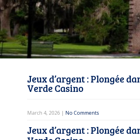
Jeux d’argent : Plongée da
Verde Casino
March 4, 2026
|
No Comments
Jeux d’argent : Plongée da