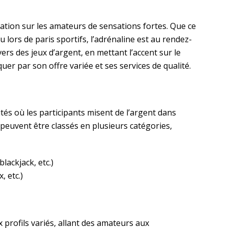
nation sur les amateurs de sensations fortes. Que ce
 lors de paris sportifs, l’adrénaline est au rendez-
vers des jeux d’argent, en mettant l’accent sur le
er par son offre variée et ses services de qualité.
tés où les participants misent de l’argent dans
 peuvent être classés en plusieurs catégories,
lackjack, etc.)
, etc.)
 profils variés, allant des amateurs aux