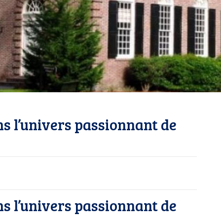
ns l’univers passionnant de
ns l’univers passionnant de