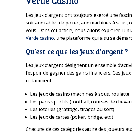
Verde Casino
Les jeux d’argent ont toujours exercé une fasci
soit aux tables de poker, aux machines à sous, ou
vous. Dans cet article, nous allons explorer l’uni
Verde casino
, une plateforme qui a su se démarqu
Qu’est-ce que les jeux d’argent ?
Les jeux d’argent désignent un ensemble d’activi
l’espoir de gagner des gains financiers. Ces jeux
notamment :
Les jeux de casino (machines à sous, roulette, b
Les paris sportifs (football, courses de chevaux
Les loteries (grattage, tirages au sort)
Les jeux de cartes (poker, bridge, etc.)
Chacune de ces catégories attire des joueurs aux