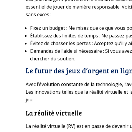
essentiel de jouer de manière responsable. Voici
sans excès :
Fixez un budget : Ne misez que ce que vous p
Établissez des limites de temps : Ne passez pa
Évitez de chasser les pertes : Acceptez qu’il y a
Demandez de l’aide si nécessaire : Si vous avez
chercher du soutien.
Le futur des jeux d’argent en lig
Avec l’évolution constante de la technologie, l’
Les innovations telles que la réalité virtuelle e
jeu.
La réalité virtuelle
La réalité virtuelle (RV) est en passe de devenir 