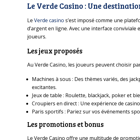
Le Verde Casino : Une destinatio
Le
Verde casino
s’est imposé comme une platefo
d’argent en ligne. Avec une interface conviviale e
joueurs.
Les jeux proposés
Au Verde Casino, les joueurs peuvent choisir par
Machines à sous : Des thèmes variés, des jack
excitantes.
Jeux de table : Roulette, blackjack, poker et b
Croupiers en direct : Une expérience de casin
Paris sportifs : Pariez sur vos événements spo
Les promotions et bonus
Le Verde Casino offre une multitude de promotion