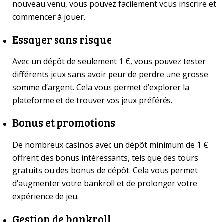
nouveau venu, vous pouvez facilement vous inscrire et
commencer à jouer.
Essayer sans risque
Avec un dépôt de seulement 1 €, vous pouvez tester
différents jeux sans avoir peur de perdre une grosse
somme d’argent. Cela vous permet d’explorer la
plateforme et de trouver vos jeux préférés.
Bonus et promotions
De nombreux casinos avec un dépôt minimum de 1 €
offrent des bonus intéressants, tels que des tours
gratuits ou des bonus de dépôt. Cela vous permet
d’augmenter votre bankroll et de prolonger votre
expérience de jeu.
Gestion de bankroll