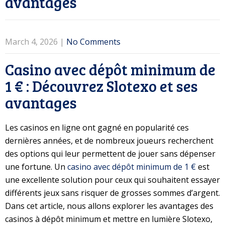
avantages
March 4, 2026
|
No Comments
Casino avec dépôt minimum de
1 € : Découvrez Slotexo et ses
avantages
Les casinos en ligne ont gagné en popularité ces
dernières années, et de nombreux joueurs recherchent
des options qui leur permettent de jouer sans dépenser
une fortune. Un
casino avec dépôt minimum de 1 €
est
une excellente solution pour ceux qui souhaitent essayer
différents jeux sans risquer de grosses sommes d’argent.
Dans cet article, nous allons explorer les avantages des
casinos à dépôt minimum et mettre en lumière Slotexo,