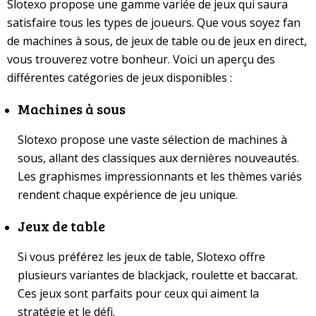
Slotexo propose une gamme variée de jeux qui saura
satisfaire tous les types de joueurs. Que vous soyez fan
de machines à sous, de jeux de table ou de jeux en direct,
vous trouverez votre bonheur. Voici un aperçu des
différentes catégories de jeux disponibles :
Machines à sous
Slotexo propose une vaste sélection de machines à
sous, allant des classiques aux dernières nouveautés.
Les graphismes impressionnants et les thèmes variés
rendent chaque expérience de jeu unique.
Jeux de table
Si vous préférez les jeux de table, Slotexo offre
plusieurs variantes de blackjack, roulette et baccarat.
Ces jeux sont parfaits pour ceux qui aiment la
stratégie et le défi.