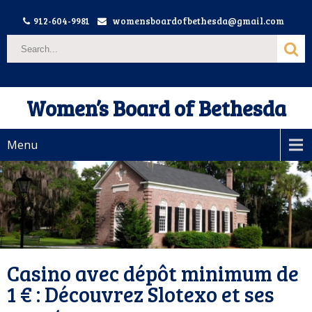
912-604-9981
womensboardofbethesda@gmail.com
Women’s Board of Bethesda
Menu
Casino avec dépôt minimum de
1 € : Découvrez Slotexo et ses