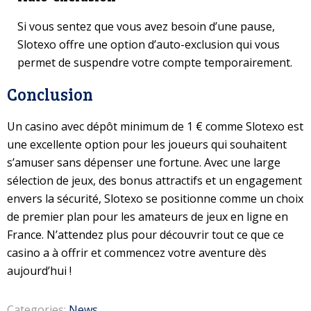
Si vous sentez que vous avez besoin d’une pause,
Slotexo offre une option d’auto-exclusion qui vous
permet de suspendre votre compte temporairement.
Conclusion
Un casino avec dépôt minimum de 1 € comme Slotexo est
une excellente option pour les joueurs qui souhaitent
s’amuser sans dépenser une fortune. Avec une large
sélection de jeux, des bonus attractifs et un engagement
envers la sécurité, Slotexo se positionne comme un choix
de premier plan pour les amateurs de jeux en ligne en
France. N’attendez plus pour découvrir tout ce que ce
casino a à offrir et commencez votre aventure dès
aujourd’hui !
Categories:
News