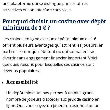
une plateforme qui se distingue par ses offres
attractives et son interface conviviale.
Pourquoi choisir un casino avec dépôt
minimum de 1 € ?
Les casinos en ligne avec un dépôt minimum de 1 €
offrent plusieurs avantages qui attirent les joueurs, en
particulier ceux qui débutent ou qui souhaitent se
divertir sans engagement financier important. Voici
quelques raisons pour lesquelles ces casinos sont
devenus populaires :
Accessibilité
Un dépôt minimum bas permet à un plus grand
nombre de joueurs d’accéder aux jeux de casino en
ligne. Que vous soyez un joueur occasionnel ou un