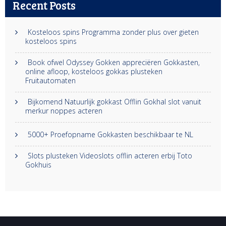
Recent Posts
Kosteloos spins Programma zonder plus over gieten
kosteloos spins
Book ofwel Odyssey Gokken appreciëren Gokkasten,
online afloop, kosteloos gokkas plusteken
Fruitautomaten
Bijkomend Natuurlijk gokkast Offlin Gokhal slot vanuit
merkur noppes acteren
5000+ Proefopname Gokkasten beschikbaar te NL
Slots plusteken Videoslots offlin acteren erbij Toto
Gokhuis