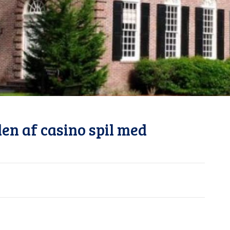
n af casino spil med