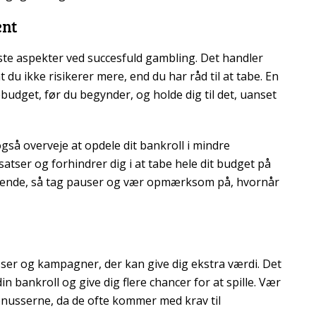
ent
ste aspekter ved succesfuld gambling. Det handler
 du ikke risikerer mere, end du har råd til at tabe. En
udget, før du begynder, og holde dig til det, uanset
gså overveje at opdele dit bankroll i mindre
dsatser og forhindrer dig i at tabe hele dit budget på
dende, så tag pauser og vær opmærksom på, hvornår
ser og kampagner, der kan give dig ekstra værdi. Det
din bankroll og give dig flere chancer for at spille. Vær
nusserne, da de ofte kommer med krav til