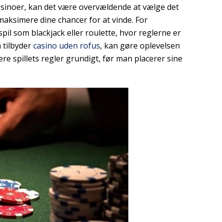
sinoer, kan det være overvældende at vælge det
 maksimere dine chancer for at vinde. For
il som blackjack eller roulette, hvor reglerne er
m tilbyder
casino uden rofus
, kan gøre oplevelsen
lære spillets regler grundigt, før man placerer sine