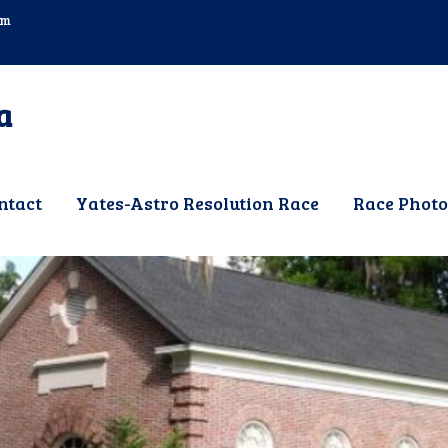
om
a
ntact
Yates-Astro Resolution Race
Race Photo