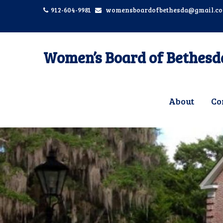
912-604-9981
womensboardofbethesda@gmail.c
Women’s Board of Bethesd
About
Co