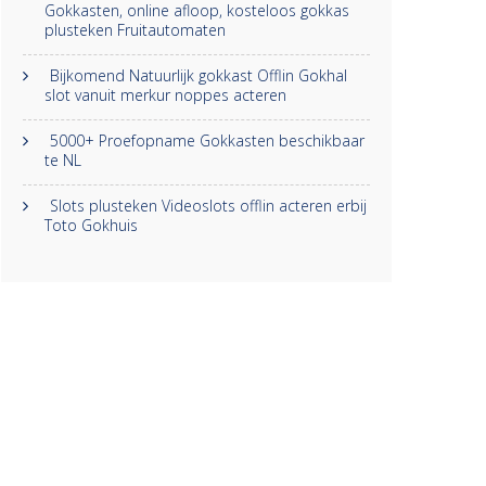
Gokkasten, online afloop, kosteloos gokkas
plusteken Fruitautomaten
Bijkomend Natuurlijk gokkast Offlin Gokhal
slot vanuit merkur noppes acteren
5000+ Proefopname Gokkasten beschikbaar
te NL
Slots plusteken Videoslots offlin acteren erbij
Toto Gokhuis