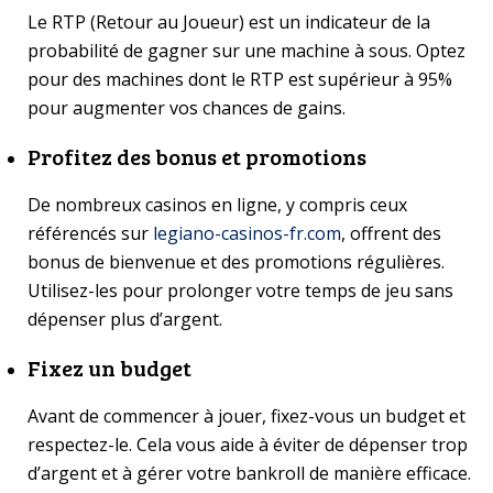
Le RTP (Retour au Joueur) est un indicateur de la
probabilité de gagner sur une machine à sous. Optez
pour des machines dont le RTP est supérieur à 95%
pour augmenter vos chances de gains.
Profitez des bonus et promotions
De nombreux casinos en ligne, y compris ceux
référencés sur
legiano-casinos-fr.com
, offrent des
bonus de bienvenue et des promotions régulières.
Utilisez-les pour prolonger votre temps de jeu sans
dépenser plus d’argent.
Fixez un budget
Avant de commencer à jouer, fixez-vous un budget et
respectez-le. Cela vous aide à éviter de dépenser trop
d’argent et à gérer votre bankroll de manière efficace.