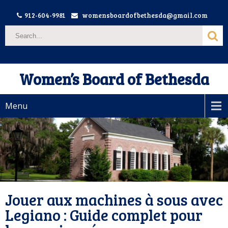
912-604-9981
womensboardofbethesda@gmail.com
Women’s Board of Bethesda
Menu
Jouer aux machines à sous avec
Legiano : Guide complet pour