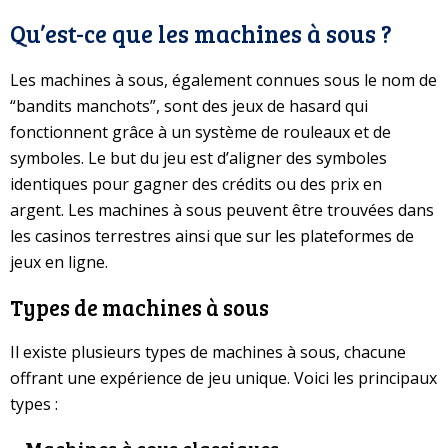
Qu’est-ce que les machines à sous ?
Les machines à sous, également connues sous le nom de
“bandits manchots”, sont des jeux de hasard qui
fonctionnent grâce à un système de rouleaux et de
symboles. Le but du jeu est d’aligner des symboles
identiques pour gagner des crédits ou des prix en
argent. Les machines à sous peuvent être trouvées dans
les casinos terrestres ainsi que sur les plateformes de
jeux en ligne.
Types de machines à sous
Il existe plusieurs types de machines à sous, chacune
offrant une expérience de jeu unique. Voici les principaux
types :