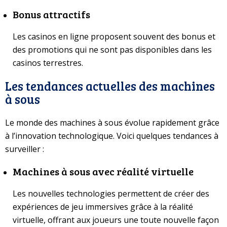
Bonus attractifs
Les casinos en ligne proposent souvent des bonus et
des promotions qui ne sont pas disponibles dans les
casinos terrestres.
Les tendances actuelles des machines
à sous
Le monde des machines à sous évolue rapidement grâce
à l’innovation technologique. Voici quelques tendances à
surveiller :
Machines à sous avec réalité virtuelle
Les nouvelles technologies permettent de créer des
expériences de jeu immersives grâce à la réalité
virtuelle, offrant aux joueurs une toute nouvelle façon