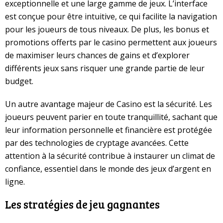
exceptionnelle et une large gamme de jeux. L’interface
est conçue pour être intuitive, ce qui facilite la navigation
pour les joueurs de tous niveaux. De plus, les bonus et
promotions offerts par le casino permettent aux joueurs
de maximiser leurs chances de gains et d’explorer
différents jeux sans risquer une grande partie de leur
budget.
Un autre avantage majeur de Casino est la sécurité. Les
joueurs peuvent parier en toute tranquillité, sachant que
leur information personnelle et financière est protégée
par des technologies de cryptage avancées. Cette
attention à la sécurité contribue à instaurer un climat de
confiance, essentiel dans le monde des jeux d’argent en
ligne.
Les stratégies de jeu gagnantes