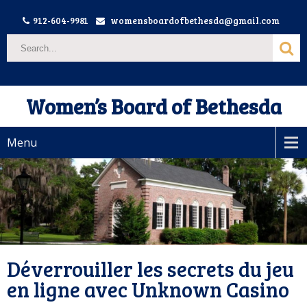
912-604-9981
womensboardofbethesda@gmail.com
Women’s Board of Bethesda
Menu
Déverrouiller les secrets du jeu
en ligne avec Unknown Casino