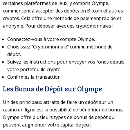
certaines plateformes de jeux, y compris Olympe,
commencent à accepter des dépôts en Bitcoin et autres
cryptos. Cela offre une méthode de paiement rapide et
anonyme. Pour déposer avec des cryptomonnaies :
Connectez-vous à votre compte Olympe.
Choisissez “Cryptomonnaie” comme méthode de
dépôt.
Suivez les instructions pour envoyer vos fonds depuis
votre portefeuille crypto.
Confirmez la transaction.
Les Bonus de Dépôt sur Olympe
Un des principaux attraits de faire un dépôt sur un
casino en ligne est la possibilité de bénéficier de bonus.
Olympe offre plusieurs types de bonus de dépôt qui
peuvent augmenter votre capital de jeu :