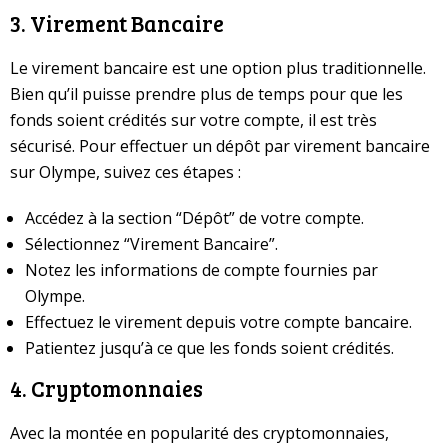
3. Virement Bancaire
Le virement bancaire est une option plus traditionnelle.
Bien qu’il puisse prendre plus de temps pour que les
fonds soient crédités sur votre compte, il est très
sécurisé. Pour effectuer un dépôt par virement bancaire
sur Olympe, suivez ces étapes :
Accédez à la section “Dépôt” de votre compte.
Sélectionnez “Virement Bancaire”.
Notez les informations de compte fournies par
Olympe.
Effectuez le virement depuis votre compte bancaire.
Patientez jusqu’à ce que les fonds soient crédités.
4. Cryptomonnaies
Avec la montée en popularité des cryptomonnaies,