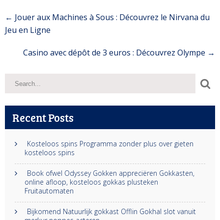
Post
←
Jouer aux Machines à Sous : Découvrez le Nirvana du
navigation
Jeu en Ligne
Casino avec dépôt de 3 euros : Découvrez Olympe
→
Recent Posts
Kosteloos spins Programma zonder plus over gieten
kosteloos spins
Book ofwel Odyssey Gokken appreciëren Gokkasten,
online afloop, kosteloos gokkas plusteken
Fruitautomaten
Bijkomend Natuurlijk gokkast Offlin Gokhal slot vanuit