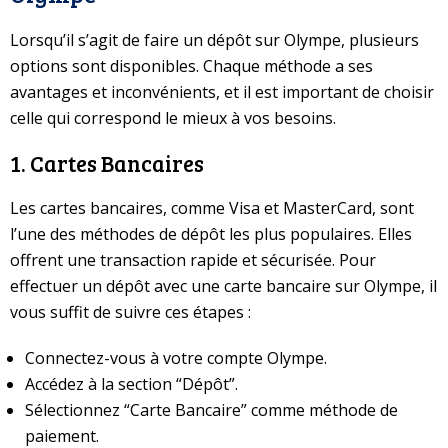
Lorsqu’il s’agit de faire un dépôt sur Olympe, plusieurs
options sont disponibles. Chaque méthode a ses
avantages et inconvénients, et il est important de choisir
celle qui correspond le mieux à vos besoins.
1. Cartes Bancaires
Les cartes bancaires, comme Visa et MasterCard, sont
l’une des méthodes de dépôt les plus populaires. Elles
offrent une transaction rapide et sécurisée. Pour
effectuer un dépôt avec une carte bancaire sur Olympe, il
vous suffit de suivre ces étapes :
Connectez-vous à votre compte Olympe.
Accédez à la section “Dépôt”.
Sélectionnez “Carte Bancaire” comme méthode de
paiement.