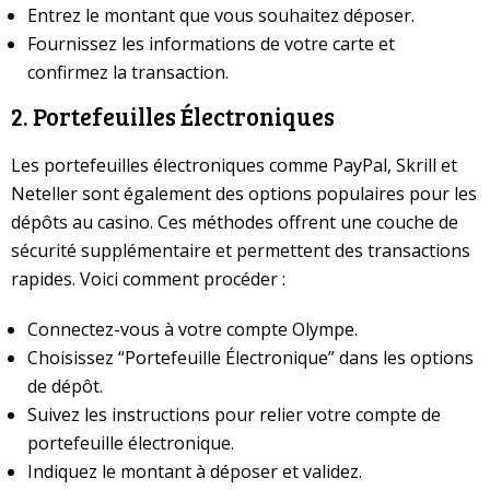
Entrez le montant que vous souhaitez déposer.
Fournissez les informations de votre carte et
confirmez la transaction.
2. Portefeuilles Électroniques
Les portefeuilles électroniques comme PayPal, Skrill et
Neteller sont également des options populaires pour les
dépôts au casino. Ces méthodes offrent une couche de
sécurité supplémentaire et permettent des transactions
rapides. Voici comment procéder :
Connectez-vous à votre compte Olympe.
Choisissez “Portefeuille Électronique” dans les options
de dépôt.
Suivez les instructions pour relier votre compte de
portefeuille électronique.
Indiquez le montant à déposer et validez.