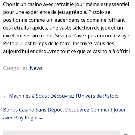
Choisir un casino avec retrait le jour même est essentiel
pour une expérience de jeu agréable. Pistolo se
positionne comme un leader dans ce domaine, offrant
des retraits rapides, une vaste sélection de jeux et un
excellent service client. Si vous n’avez pas encore essayé
Pistolo, il est temps de le faire. Inscrivez-vous dès
aujourd’hui et découvrez tout ce que ce casino a à offrir !
Categories:
News
Post
←
Machines à Sous : Découvrez l’Univers de Pistolo
navigation
Bonus Casino Sans Dépôt : Découvrez Comment Jouer
avec Play Regal
→