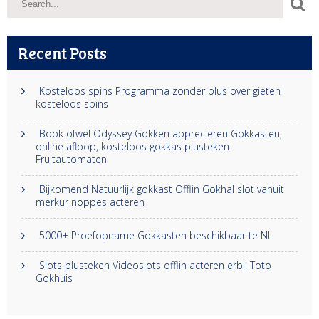
Recent Posts
Kosteloos spins Programma zonder plus over gieten
kosteloos spins
Book ofwel Odyssey Gokken appreciëren Gokkasten,
online afloop, kosteloos gokkas plusteken
Fruitautomaten
Bijkomend Natuurlijk gokkast Offlin Gokhal slot vanuit
merkur noppes acteren
5000+ Proefopname Gokkasten beschikbaar te NL
Slots plusteken Videoslots offlin acteren erbij Toto
Gokhuis