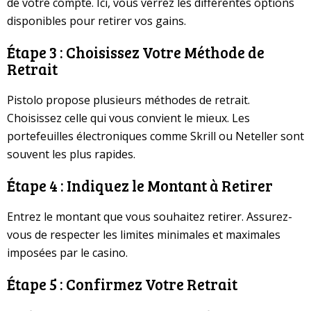
de votre compte. Ici, vous verrez les différentes options
disponibles pour retirer vos gains.
Étape 3 : Choisissez Votre Méthode de
Retrait
Pistolo propose plusieurs méthodes de retrait.
Choisissez celle qui vous convient le mieux. Les
portefeuilles électroniques comme Skrill ou Neteller sont
souvent les plus rapides.
Étape 4 : Indiquez le Montant à Retirer
Entrez le montant que vous souhaitez retirer. Assurez-
vous de respecter les limites minimales et maximales
imposées par le casino.
Étape 5 : Confirmez Votre Retrait