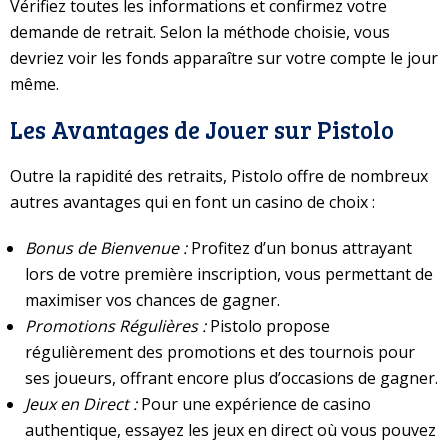
Vérifiez toutes les informations et confirmez votre
demande de retrait. Selon la méthode choisie, vous
devriez voir les fonds apparaître sur votre compte le jour
même.
Les Avantages de Jouer sur Pistolo
Outre la rapidité des retraits, Pistolo offre de nombreux
autres avantages qui en font un casino de choix :
Bonus de Bienvenue :
Profitez d’un bonus attrayant
lors de votre première inscription, vous permettant de
maximiser vos chances de gagner.
Promotions Régulières :
Pistolo propose
régulièrement des promotions et des tournois pour
ses joueurs, offrant encore plus d’occasions de gagner.
Jeux en Direct :
Pour une expérience de casino
authentique, essayez les jeux en direct où vous pouvez