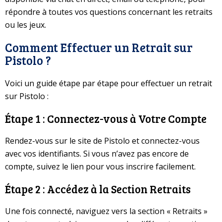
répondre à toutes vos questions concernant les retraits
ou les jeux.
Comment Effectuer un Retrait sur
Pistolo ?
Voici un guide étape par étape pour effectuer un retrait
sur Pistolo :
Étape 1 : Connectez-vous à Votre Compte
Rendez-vous sur le site de Pistolo et connectez-vous
avec vos identifiants. Si vous n’avez pas encore de
compte, suivez le lien pour vous inscrire facilement.
Étape 2 : Accédez à la Section Retraits
Une fois connecté, naviguez vers la section « Retraits »