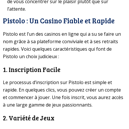
de vous concentrer sur le plaisir plutôt que sur
l’attente.
Pistolo : Un Casino Fiable et Rapide
Pistolo est l’un des casinos en ligne qui a su se faire un
nom grâce à sa plateforme conviviale et à ses retraits
rapides. Voici quelques caractéristiques qui font de
Pistolo un choix judicieux :
1. Inscription Facile
Le processus d’inscription sur Pistolo est simple et
rapide. En quelques clics, vous pouvez créer un compte
et commencer à jouer. Une fois inscrit, vous aurez accès
à une large gamme de jeux passionnants.
2. Variété de Jeux