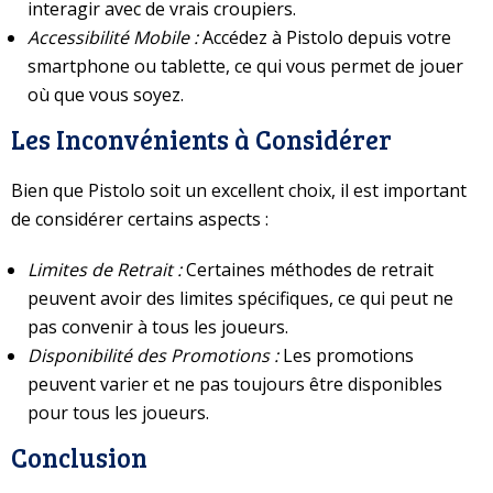
interagir avec de vrais croupiers.
Accessibilité Mobile :
Accédez à Pistolo depuis votre
smartphone ou tablette, ce qui vous permet de jouer
où que vous soyez.
Les Inconvénients à Considérer
Bien que Pistolo soit un excellent choix, il est important
de considérer certains aspects :
Limites de Retrait :
Certaines méthodes de retrait
peuvent avoir des limites spécifiques, ce qui peut ne
pas convenir à tous les joueurs.
Disponibilité des Promotions :
Les promotions
peuvent varier et ne pas toujours être disponibles
pour tous les joueurs.
Conclusion