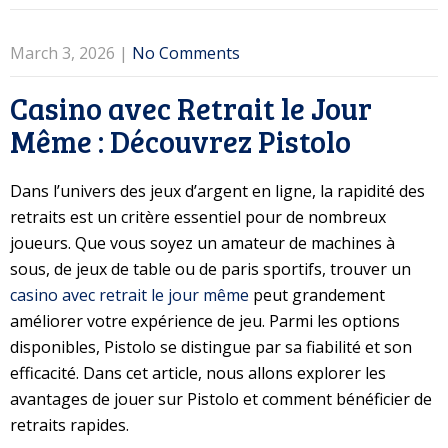
March 3, 2026
|
No Comments
Casino avec Retrait le Jour
Même : Découvrez Pistolo
Dans l’univers des jeux d’argent en ligne, la rapidité des
retraits est un critère essentiel pour de nombreux
joueurs. Que vous soyez un amateur de machines à
sous, de jeux de table ou de paris sportifs, trouver un
casino avec retrait le jour même
peut grandement
améliorer votre expérience de jeu. Parmi les options
disponibles, Pistolo se distingue par sa fiabilité et son
efficacité. Dans cet article, nous allons explorer les
avantages de jouer sur Pistolo et comment bénéficier de
retraits rapides.