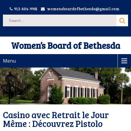
912-604-9981
womensboardofbethesda@gmail.com
Women’s Board of Bethesda
Menu
Casino avec Retrait le Jour
Même : Découvrez Pistolo