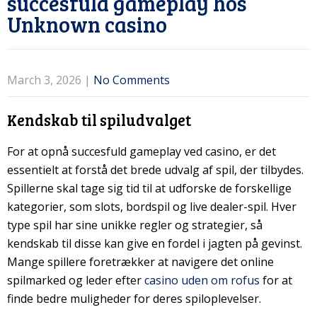
succesfuld gameplay hos
Unknown casino
March 3, 2026
|
No Comments
Kendskab til spiludvalget
For at opnå succesfuld gameplay ved casino, er det
essentielt at forstå det brede udvalg af spil, der tilbydes.
Spillerne skal tage sig tid til at udforske de forskellige
kategorier, som slots, bordspil og live dealer-spil. Hver
type spil har sine unikke regler og strategier, så
kendskab til disse kan give en fordel i jagten på gevinst.
Mange spillere foretrækker at navigere det online
spilmarked og leder efter
casino uden om rofus
for at
finde bedre muligheder for deres spiloplevelser.