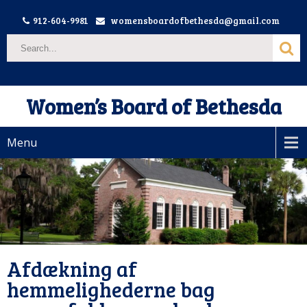
912-604-9981
womensboardofbethesda@gmail.com
Women’s Board of Bethesda
Menu
Afdækning af
hemmelighederne bag