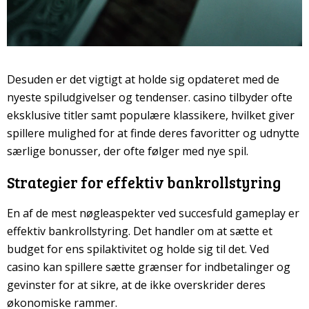
Desuden er det vigtigt at holde sig opdateret med de
nyeste spiludgivelser og tendenser. casino tilbyder ofte
eksklusive titler samt populære klassikere, hvilket giver
spillere mulighed for at finde deres favoritter og udnytte
særlige bonusser, der ofte følger med nye spil.
Strategier for effektiv bankrollstyring
En af de mest nøgleaspekter ved succesfuld gameplay er
effektiv bankrollstyring. Det handler om at sætte et
budget for ens spilaktivitet og holde sig til det. Ved
casino kan spillere sætte grænser for indbetalinger og
gevinster for at sikre, at de ikke overskrider deres
økonomiske rammer.