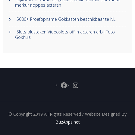
merkur noppes acteren
5000+ Proefopname Gokkasten beschikbaar te NL
Slots plusteken Videoslots offlin acteren erbij Toto
Gokhuis
Facebook
Instagram
© Copyright 2019 All Rights Reserved / Website Designed By
BuzApps.net