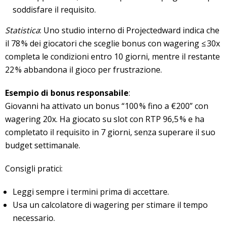
soddisfare il requisito.
Statistica
: Uno studio interno di Projectedward indica che
il 78 % dei giocatori che sceglie bonus con wagering ≤ 30x
completa le condizioni entro 10 giorni, mentre il restante
22 % abbandona il gioco per frustrazione.
Esempio di bonus responsabile
:
Giovanni ha attivato un bonus “100 % fino a €200” con
wagering 20x. Ha giocato su slot con RTP 96,5 % e ha
completato il requisito in 7 giorni, senza superare il suo
budget settimanale.
Consigli pratici:
Leggi sempre i termini prima di accettare.
Usa un calcolatore di wagering per stimare il tempo
necessario.