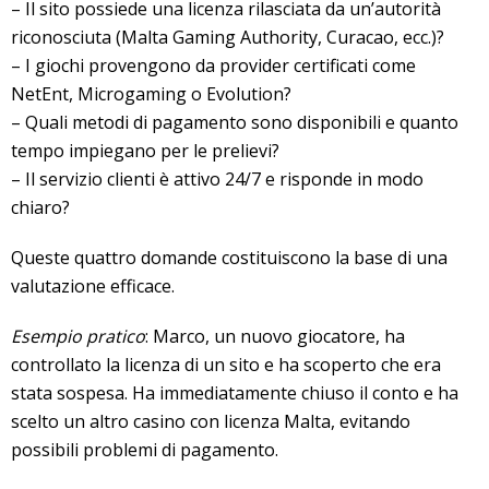
– Il sito possiede una licenza rilasciata da un’autorità
riconosciuta (Malta Gaming Authority, Curacao, ecc.)?
– I giochi provengono da provider certificati come
NetEnt, Microgaming o Evolution?
– Quali metodi di pagamento sono disponibili e quanto
tempo impiegano per le prelievi?
– Il servizio clienti è attivo 24/7 e risponde in modo
chiaro?
Queste quattro domande costituiscono la base di una
valutazione efficace.
Esempio pratico
: Marco, un nuovo giocatore, ha
controllato la licenza di un sito e ha scoperto che era
stata sospesa. Ha immediatamente chiuso il conto e ha
scelto un altro casino con licenza Malta, evitando
possibili problemi di pagamento.