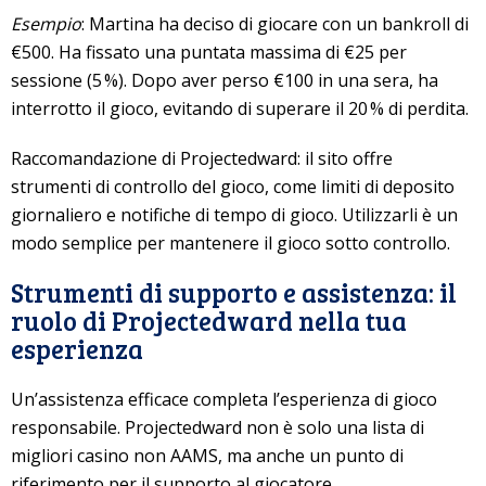
Esempio
: Martina ha deciso di giocare con un bankroll di
€500. Ha fissato una puntata massima di €25 per
sessione (5 %). Dopo aver perso €100 in una sera, ha
interrotto il gioco, evitando di superare il 20 % di perdita.
Raccomandazione di Projectedward: il sito offre
strumenti di controllo del gioco, come limiti di deposito
giornaliero e notifiche di tempo di gioco. Utilizzarli è un
modo semplice per mantenere il gioco sotto controllo.
Strumenti di supporto e assistenza: il
ruolo di Projectedward nella tua
esperienza
Un’assistenza efficace completa l’esperienza di gioco
responsabile. Projectedward non è solo una lista di
migliori casino non AAMS, ma anche un punto di
riferimento per il supporto al giocatore.