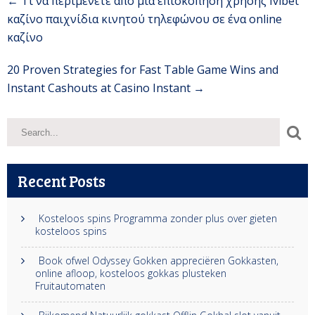
←
Τι να περιμένετε από μια επισκόπηση χρήσης Ivibet
navigation
καζίνο παιχνίδια κινητού τηλεφώνου σε ένα online
καζίνο
20 Proven Strategies for Fast Table Game Wins and
Instant Cashouts at Casino Instant
→
Recent Posts
Kosteloos spins Programma zonder plus over gieten
kosteloos spins
Book ofwel Odyssey Gokken appreciëren Gokkasten,
online afloop, kosteloos gokkas plusteken
Fruitautomaten