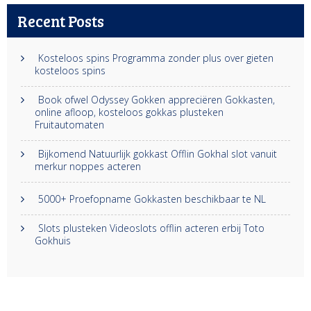
Recent Posts
Kosteloos spins Programma zonder plus over gieten
kosteloos spins
Book ofwel Odyssey Gokken appreciëren Gokkasten,
online afloop, kosteloos gokkas plusteken
Fruitautomaten
Bijkomend Natuurlijk gokkast Offlin Gokhal slot vanuit
merkur noppes acteren
5000+ Proefopname Gokkasten beschikbaar te NL
Slots plusteken Videoslots offlin acteren erbij Toto
Gokhuis