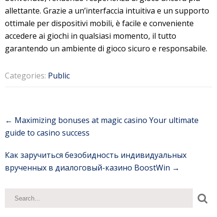
allettante. Grazie a un’interfaccia intuitiva e un supporto
ottimale per dispositivi mobili, è facile e conveniente
accedere ai giochi in qualsiasi momento, il tutto
garantendo un ambiente di gioco sicuro e responsabile.
Categories:
Public
Post
←
Maximizing bonuses at magic casino Your ultimate
navigation
guide to casino success
Как заручиться безобидность индивидуальных
врученных в диалоговый-казино BoostWin
→