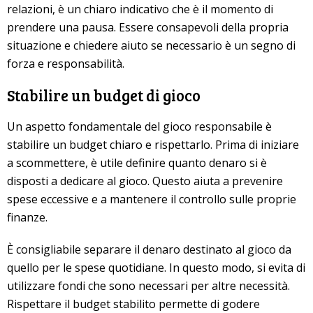
relazioni, è un chiaro indicativo che è il momento di
prendere una pausa. Essere consapevoli della propria
situazione e chiedere aiuto se necessario è un segno di
forza e responsabilità.
Stabilire un budget di gioco
Un aspetto fondamentale del gioco responsabile è
stabilire un budget chiaro e rispettarlo. Prima di iniziare
a scommettere, è utile definire quanto denaro si è
disposti a dedicare al gioco. Questo aiuta a prevenire
spese eccessive e a mantenere il controllo sulle proprie
finanze.
È consigliabile separare il denaro destinato al gioco da
quello per le spese quotidiane. In questo modo, si evita di
utilizzare fondi che sono necessari per altre necessità.
Rispettare il budget stabilito permette di godere