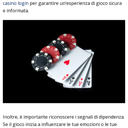
casino login
per garantire un’esperienza di gioco sicura
e informata.
Inoltre, è importante riconoscere i segnali di dipendenza.
Se il gioco inizia a influenzare le tue emozioni o le tue