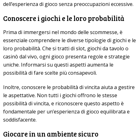
dell’esperienza di gioco senza preoccupazioni eccessive.
Conoscere i giochi e le loro probabilità
Prima di immergersi nel mondo delle scommesse, è
essenziale comprendere le diverse tipologie di giochi e le
loro probabilità. Che si tratti di slot, giochi da tavolo o
casinò dal vivo, ogni gioco presenta regole e strategie
uniche. Informarsi su questi aspetti aumenta le
possibilità di fare scelte più consapevoli.
Inoltre, conoscere le probabilità di vincita aiuta a gestire
le aspettative. Non tutti i giochi offrono le stesse
possibilità di vincita, e riconoscere questo aspetto è
fondamentale per un’esperienza di gioco equilibrata e
soddisfacente.
Giocare in un ambiente sicuro