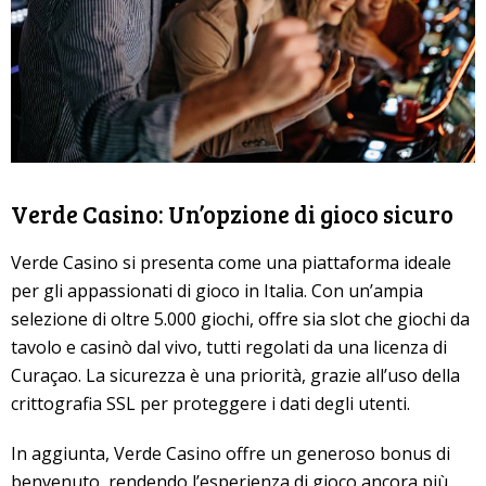
Verde Casino: Un’opzione di gioco sicuro
Verde Casino si presenta come una piattaforma ideale
per gli appassionati di gioco in Italia. Con un’ampia
selezione di oltre 5.000 giochi, offre sia slot che giochi da
tavolo e casinò dal vivo, tutti regolati da una licenza di
Curaçao. La sicurezza è una priorità, grazie all’uso della
crittografia SSL per proteggere i dati degli utenti.
In aggiunta, Verde Casino offre un generoso bonus di
benvenuto, rendendo l’esperienza di gioco ancora più