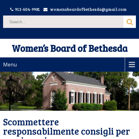
912-604-9981
womensboardofbethesda@gmail.com
Women’s Board of Bethesda
Menu
Scommettere
responsabilmente consigli per