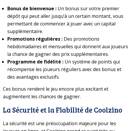
Bonus de bienvenue :
Un bonus sur votre premier
dépôt qui peut aller jusqu’à un certain montant, vous
permettant de commencer à jouer avec un capital
supplémentaire.
Promotions régulières :
Des promotions
hebdomadaires et mensuelles qui donnent aux joueurs
la chance de gagner des prix supplémentaires.
Programme de fidélité :
Un système de points qui
récompense les joueurs réguliers avec des bonus et
des avantages exclusifs.
Ces bonus rendent le jeu encore plus excitant et
augmentent les chances de gagner.
La Sécurité et la Fiabilité de Coolzino
La sécurité est une préoccupation majeure pour les