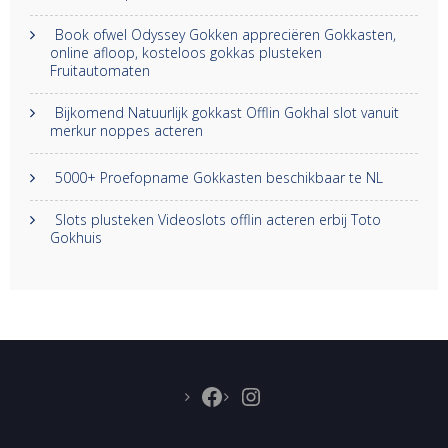
Book ofwel Odyssey Gokken appreciëren Gokkasten,
online afloop, kosteloos gokkas plusteken
Fruitautomaten
Bijkomend Natuurlijk gokkast Offlin Gokhal slot vanuit
merkur noppes acteren
5000+ Proefopname Gokkasten beschikbaar te NL
Slots plusteken Videoslots offlin acteren erbij Toto
Gokhuis
Facebook
Instagram