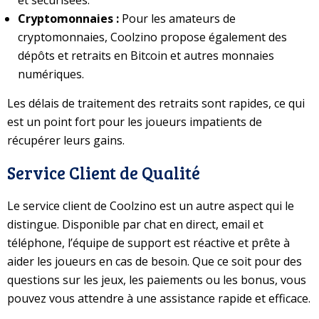
et sécurisées.
Cryptomonnaies :
Pour les amateurs de
cryptomonnaies, Coolzino propose également des
dépôts et retraits en Bitcoin et autres monnaies
numériques.
Les délais de traitement des retraits sont rapides, ce qui
est un point fort pour les joueurs impatients de
récupérer leurs gains.
Service Client de Qualité
Le service client de Coolzino est un autre aspect qui le
distingue. Disponible par chat en direct, email et
téléphone, l’équipe de support est réactive et prête à
aider les joueurs en cas de besoin. Que ce soit pour des
questions sur les jeux, les paiements ou les bonus, vous
pouvez vous attendre à une assistance rapide et efficace.