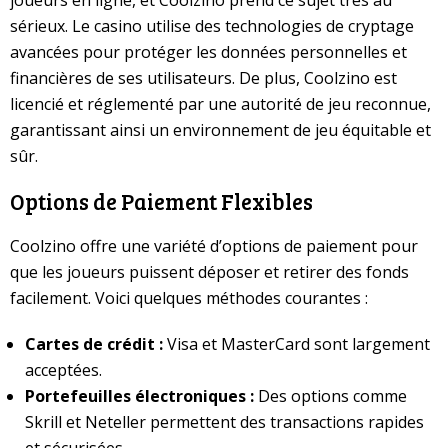
joueurs en ligne, et Coolzino prend ce sujet très au
sérieux. Le casino utilise des technologies de cryptage
avancées pour protéger les données personnelles et
financières de ses utilisateurs. De plus, Coolzino est
licencié et réglementé par une autorité de jeu reconnue,
garantissant ainsi un environnement de jeu équitable et
sûr.
Options de Paiement Flexibles
Coolzino offre une variété d’options de paiement pour
que les joueurs puissent déposer et retirer des fonds
facilement. Voici quelques méthodes courantes :
Cartes de crédit :
Visa et MasterCard sont largement
acceptées.
Portefeuilles électroniques :
Des options comme
Skrill et Neteller permettent des transactions rapides