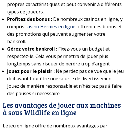
propres caractéristiques et peut convenir à différents
types de joueurs.
Profitez des bonus :
De nombreux casinos en ligne, y
compris
casino Hermes en ligne
, offrent des bonus et
des promotions qui peuvent augmenter votre
bankroll.
Gérez votre bankroll :
Fixez-vous un budget et
respectez-le. Cela vous permettra de jouer plus
longtemps sans risquer de perdre trop d’argent.
Jouez pour le plaisir :
Ne perdez pas de vue que le jeu
doit avant tout être une source de divertissement.
Jouez de manière responsable et n’hésitez pas à faire
des pauses si nécessaire.
Les avantages de jouer aux machines
à sous Wildlife en ligne
Le jeu en ligne offre de nombreux avantages par