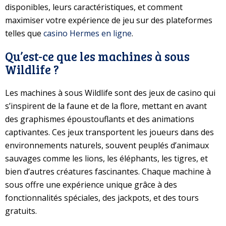
disponibles, leurs caractéristiques, et comment
maximiser votre expérience de jeu sur des plateformes
telles que
casino Hermes en ligne
.
Qu’est-ce que les machines à sous
Wildlife ?
Les machines à sous Wildlife sont des jeux de casino qui
s’inspirent de la faune et de la flore, mettant en avant
des graphismes époustouflants et des animations
captivantes. Ces jeux transportent les joueurs dans des
environnements naturels, souvent peuplés d’animaux
sauvages comme les lions, les éléphants, les tigres, et
bien d’autres créatures fascinantes. Chaque machine à
sous offre une expérience unique grâce à des
fonctionnalités spéciales, des jackpots, et des tours
gratuits.