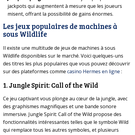
jackpots qui augmentent à mesure que les joueurs
misent, offrant la possibilité de gains énormes.
Les jeux populaires de machines à
sous Wildlife
Il existe une multitude de jeux de machines à sous
Wildlife disponibles sur le marché. Voici quelques-uns
des titres les plus populaires que vous pouvez découvrir
sur des plateformes comme
casino Hermes en ligne
:
1. Jungle Spirit: Call of the Wild
Ce jeu captivant vous plonge au cœur de la jungle, avec
des graphismes magnifiques et une bande sonore
immersive. Jungle Spirit: Call of the Wild propose des
fonctionnalités intéressantes telles que le symbole Wild
qui remplace tous les autres symboles, et plusieurs