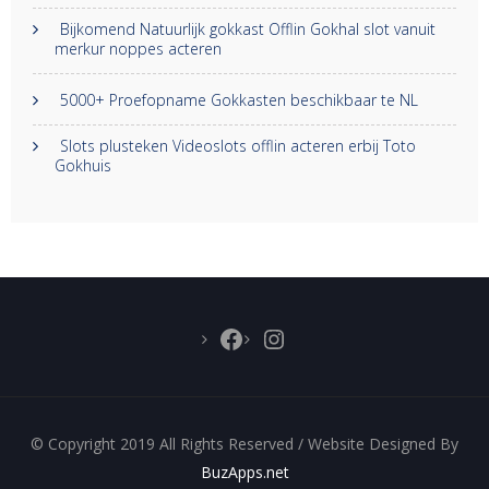
Bijkomend Natuurlijk gokkast Offlin Gokhal slot vanuit
merkur noppes acteren
5000+ Proefopname Gokkasten beschikbaar te NL
Slots plusteken Videoslots offlin acteren erbij Toto
Gokhuis
Facebook
Instagram
© Copyright 2019 All Rights Reserved / Website Designed By
BuzApps.net