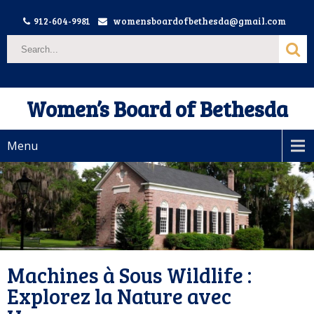
912-604-9981
womensboardofbethesda@gmail.com
Women’s Board of Bethesda
Menu
Machines à Sous Wildlife :
Explorez la Nature avec