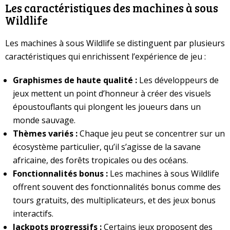
Les caractéristiques des machines à sous
Wildlife
Les machines à sous Wildlife se distinguent par plusieurs
caractéristiques qui enrichissent l’expérience de jeu :
Graphismes de haute qualité :
Les développeurs de
jeux mettent un point d’honneur à créer des visuels
époustouflants qui plongent les joueurs dans un
monde sauvage.
Thèmes variés :
Chaque jeu peut se concentrer sur un
écosystème particulier, qu’il s’agisse de la savane
africaine, des forêts tropicales ou des océans.
Fonctionnalités bonus :
Les machines à sous Wildlife
offrent souvent des fonctionnalités bonus comme des
tours gratuits, des multiplicateurs, et des jeux bonus
interactifs.
Jackpots progressifs :
Certains jeux proposent des