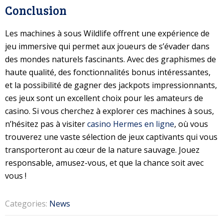
Conclusion
Les machines à sous Wildlife offrent une expérience de
jeu immersive qui permet aux joueurs de s’évader dans
des mondes naturels fascinants. Avec des graphismes de
haute qualité, des fonctionnalités bonus intéressantes,
et la possibilité de gagner des jackpots impressionnants,
ces jeux sont un excellent choix pour les amateurs de
casino. Si vous cherchez à explorer ces machines à sous,
n’hésitez pas à visiter
casino Hermes en ligne
, où vous
trouverez une vaste sélection de jeux captivants qui vous
transporteront au cœur de la nature sauvage. Jouez
responsable, amusez-vous, et que la chance soit avec
vous !
Categories:
News