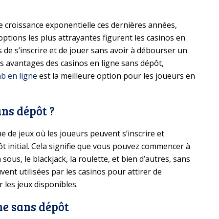
e croissance exponentielle ces dernières années,
options les plus attrayantes figurent les casinos en
 de s’inscrire et de jouer sans avoir à débourser un
les avantages des casinos en ligne sans dépôt,
ab en ligne
est la meilleure option pour les joueurs en
ans dépôt ?
 de jeux où les joueurs peuvent s’inscrire et
t initial. Cela signifie que vous pouvez commencer à
ous, le blackjack, la roulette, et bien d’autres, sans
ent utilisées par les casinos pour attirer de
 les jeux disponibles.
ne sans dépôt