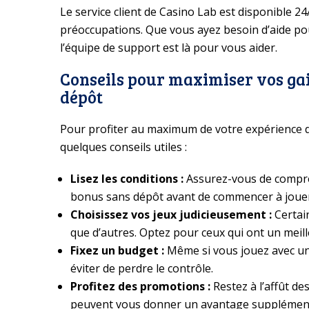
Le service client de Casino Lab est disponible 
préoccupations. Que vous ayez besoin d’aide po
l’équipe de support est là pour vous aider.
Conseils pour maximiser vos gain
dépôt
Pour profiter au maximum de votre expérience de
quelques conseils utiles :
Lisez les conditions :
Assurez-vous de compren
bonus sans dépôt avant de commencer à jouer
Choisissez vos jeux judicieusement :
Certai
que d’autres. Optez pour ceux qui ont un meill
Fixez un budget :
Même si vous jouez avec un 
éviter de perdre le contrôle.
Profitez des promotions :
Restez à l’affût de
peuvent vous donner un avantage supplément