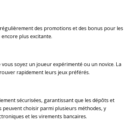
 régulièrement des promotions et des bonus pour les
u encore plus excitante.
ue vous soyez un joueur expérimenté ou un novice. La
trouver rapidement leurs jeux préférés.
iement sécurisées, garantissant que les dépôts et
s peuvent choisir parmi plusieurs méthodes, y
ectroniques et les virements bancaires.