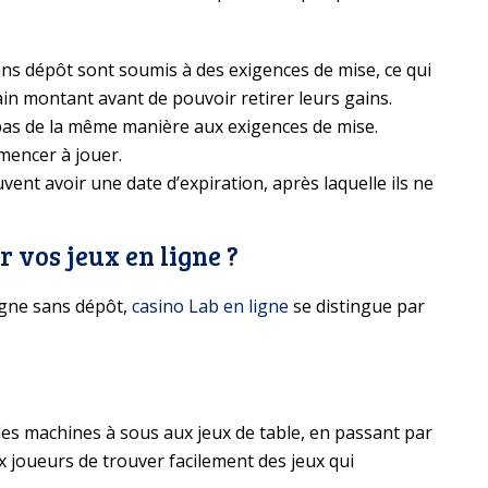
ns dépôt sont soumis à des exigences de mise, ce qui
ain montant avant de pouvoir retirer leurs gains.
pas de la même manière aux exigences de mise.
mmencer à jouer.
nt avoir une date d’expiration, après laquelle ils ne
 vos jeux en ligne ?
igne sans dépôt,
casino Lab en ligne
se distingue par
s machines à sous aux jeux de table, en passant par
ux joueurs de trouver facilement des jeux qui