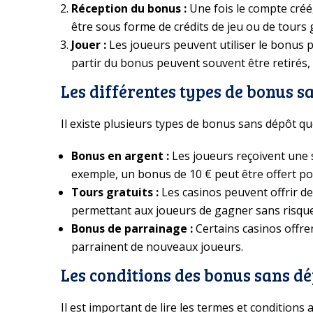
Réception du bonus :
Une fois le compte créé
être sous forme de crédits de jeu ou de tours g
Jouer :
Les joueurs peuvent utiliser le bonus po
partir du bonus peuvent souvent être retirés, 
Les différentes types de bonus s
Il existe plusieurs types de bonus sans dépôt que
Bonus en argent :
Les joueurs reçoivent une s
exemple, un bonus de 10 € peut être offert pou
Tours gratuits :
Les casinos peuvent offrir de
permettant aux joueurs de gagner sans risque
Bonus de parrainage :
Certains casinos offre
parrainent de nouveaux joueurs.
Les conditions des bonus sans d
Il est important de lire les termes et condition