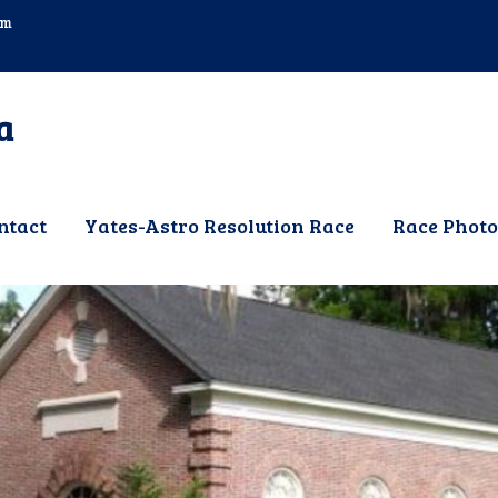
om
a
ntact
Yates-Astro Resolution Race
Race Photo