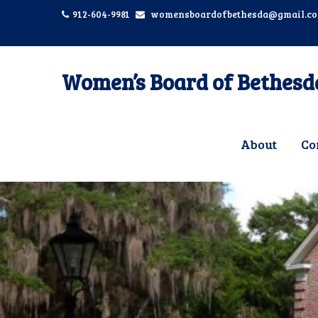
912-604-9981
womensboardofbethesda@gmail.c
Women’s Board of Bethesd
About
Co