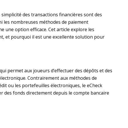
a simplicité des transactions financières sont des
rmi les nombreuses méthodes de paiement
une option efficace. Cet article explore les
 et pourquoi il est une excellente solution pour
ui permet aux joueurs d’effectuer des dépôts et des
e électronique. Contrairement aux méthodes de
dit ou les portefeuilles électroniques, le eCheck
rer des fonds directement depuis le compte bancaire