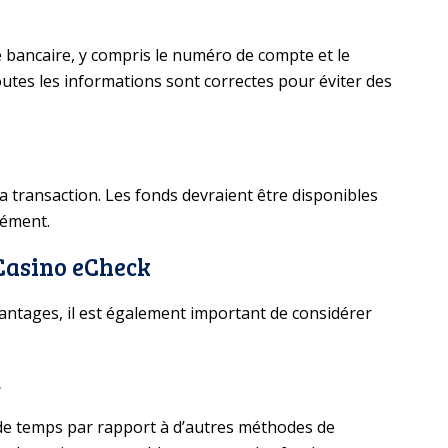
e bancaire, y compris le numéro de compte et le
es les informations sont correctes pour éviter des
la transaction. Les fonds devraient être disponibles
nément.
 Casino eCheck
antages, il est également important de considérer
s
 de temps par rapport à d’autres méthodes de