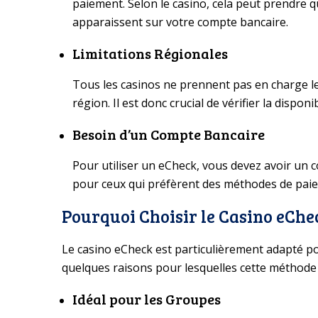
paiement. Selon le casino, cela peut prendre 
apparaissent sur votre compte bancaire.
Limitations Régionales
Tous les casinos ne prennent pas en charge les
région. Il est donc crucial de vérifier la disponib
Besoin d’un Compte Bancaire
Pour utiliser un eCheck, vous devez avoir un c
pour ceux qui préfèrent des méthodes de paiem
Pourquoi Choisir le Casino eChe
Le casino eCheck est particulièrement adapté po
quelques raisons pour lesquelles cette méthode 
Idéal pour les Groupes