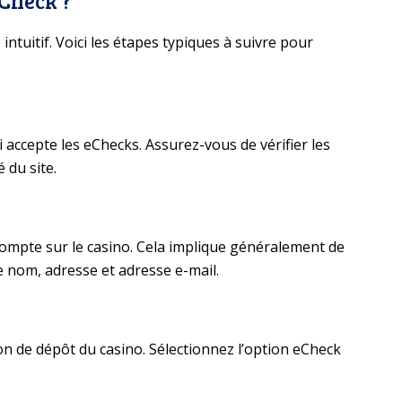
Check ?
ntuitif. Voici les étapes typiques à suivre pour
 accepte les eChecks. Assurez-vous de vérifier les
é du site.
compte sur le casino. Cela implique généralement de
 nom, adresse et adresse e-mail.
ion de dépôt du casino. Sélectionnez l’option eCheck