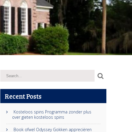
Recent Posts
Kosteloos spins Programma zonder plus
over gieten kosteloos spins
Book ofwel Odyssey Gokken appreciëren