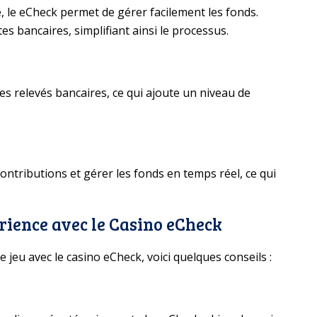
 le eCheck permet de gérer facilement les fonds.
 bancaires, simplifiant ainsi le processus.
les relevés bancaires, ce qui ajoute un niveau de
ontributions et gérer les fonds en temps réel, ce qui
ience avec le Casino eCheck
e jeu avec le casino eCheck, voici quelques conseils :