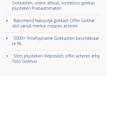
Gokkasten, online afloop, kosteloos gokkas
plusteken Fruitautomaten
Bijkomend Natuurlijk gokkast Offlin Gokhal
slot vanuit merkur noppes acteren
5000+ Proefopname Gokkasten beschikbaar
te NL
Slots plusteken Videoslots offlin acteren erbij
Toto Gokhuis