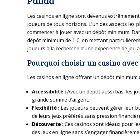
Panda
Les casinos en ligne sont devenus extrêmement 
joueurs de tous horizons. L’un des aspects les pl
commencer à jouer avec un dépôt minimum. Dans c
dépôt minimum de 1 €, en mettant particulièrem
joueurs à la recherche d’une expérience de jeu ac
Pourquoi choisir un casino avec
Les casinos en ligne offrant un dépôt minimum d
Accessibilité :
Avec un dépôt aussi bas, les jo
grande somme d’argent.
Flexibilité :
Les joueurs peuvent gérer leur bud
de leurs jeux préférés sans pression financièr
Découverte :
Ces casinos sont idéaux pour le
des jeux en ligne sans s’engager financièreme