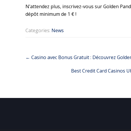
N’attendez plus, inscrivez-vous sur Golden Pan
dépôt minimum de 1 € !
Categories:
News
Post
←
Casino avec Bonus Gratuit : Découvrez Golde
navigation
Best Credit Card Casinos U