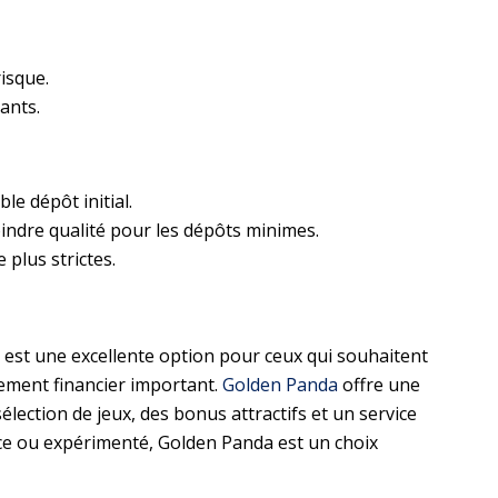
isque.
tants.
le dépôt initial.
oindre qualité pour les dépôts minimes.
plus strictes.
 est une excellente option pour ceux qui souhaitent
ement financier important.
Golden Panda
offre une
lection de jeux, des bonus attractifs et un service
ice ou expérimenté, Golden Panda est un choix