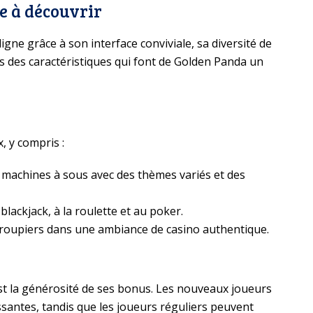
e à découvrir
igne grâce à son interface conviviale, sa diversité de
nes des caractéristiques qui font de Golden Panda un
 y compris :
e machines à sous avec des thèmes variés et des
lackjack, à la roulette et au poker.
s croupiers dans une ambiance de casino authentique.
t la générosité de ses bonus. Les nouveaux joueurs
ssantes, tandis que les joueurs réguliers peuvent