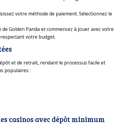
isissez votre méthode de paiement. Sélectionnez le
 de Golden Panda et commencez à jouer avec votre
n respectant votre budget.
tées
t et de retrait, rendant le processus facile et
s populaires :
 des casinos avec dépôt minimum