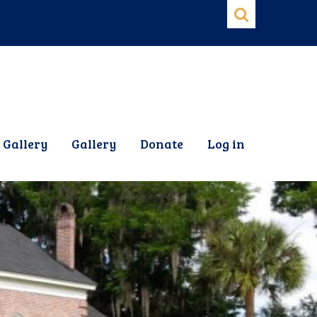
 Gallery
Gallery
Donate
Log in