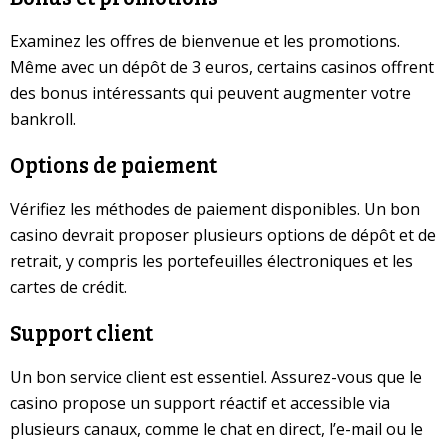
Examinez les offres de bienvenue et les promotions.
Même avec un dépôt de 3 euros, certains casinos offrent
des bonus intéressants qui peuvent augmenter votre
bankroll.
Options de paiement
Vérifiez les méthodes de paiement disponibles. Un bon
casino devrait proposer plusieurs options de dépôt et de
retrait, y compris les portefeuilles électroniques et les
cartes de crédit.
Support client
Un bon service client est essentiel. Assurez-vous que le
casino propose un support réactif et accessible via
plusieurs canaux, comme le chat en direct, l’e-mail ou le