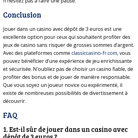
n’hésitez pas à faire une pause.
Conclusion
Jouer dans un casino avec dépôt de 3 euros est une
excellente option pour ceux qui souhaitent profiter des
jeux de casino sans risquer de grosses sommes d’argent.
Avec des plateformes comme
classiccasino-fr.com
, vous
pouvez bénéficier d’une expérience de jeu enrichissante
et sécurisée. N’oubliez pas de choisir un casino fiable, de
profiter des bonus et de jouer de manière responsable.
Que vous soyez un joueur novice ou expérimenté, il
existe de nombreuses possibilités de divertissement à
découvrir.
FAQ
1. Est-il sûr de jouer dans un casino avec
dépôt de 3 euros ?