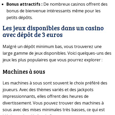
Bonus attractifs :
De nombreux casinos offrent des
bonus de bienvenue intéressants même pour les
petits dépôts.
Les jeux disponibles dans un casino
avec dépôt de 3 euros
Malgré un dépôt minimum bas, vous trouverez une
large gamme de jeux disponibles. Voici quelques-uns des
jeux les plus populaires que vous pourrez explorer :
Machines à sous
Les machines à sous sont souvent le choix préféré des
joueurs. Avec des thèmes variés et des jackpots
impressionnants, elles offrent des heures de
divertissement. Vous pouvez trouver des machines à
sous avec des mises minimales très basses, ce qui est