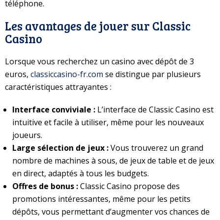
téléphone.
Les avantages de jouer sur Classic
Casino
Lorsque vous recherchez un casino avec dépôt de 3
euros,
classiccasino-fr.com
se distingue par plusieurs
caractéristiques attrayantes :
Interface conviviale :
L’interface de Classic Casino est
intuitive et facile à utiliser, même pour les nouveaux
joueurs.
Large sélection de jeux :
Vous trouverez un grand
nombre de machines à sous, de jeux de table et de jeux
en direct, adaptés à tous les budgets.
Offres de bonus :
Classic Casino propose des
promotions intéressantes, même pour les petits
dépôts, vous permettant d’augmenter vos chances de