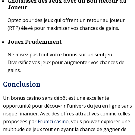
Choisissez des Jeux avec un Bon Retour au
Joueur
Optez pour des jeux qui offrent un retour au joueur
(RTP) élevé pour maximiser vos chances de gains.
Jouez Prudemment
Ne misez pas tout votre bonus sur un seul jeu.
Diversifiez vos jeux pour augmenter vos chances de
gains.
Conclusion
Un bonus casino sans dépôt est une excellente
opportunité pour découvrir l’univers du jeu en ligne sans
risque financier. Avec des offres attractives comme celles
proposées par
Frumzi casino
, vous pouvez explorer une
multitude de jeux tout en ayant la chance de gagner de