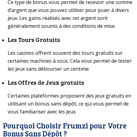
Ce type de bonus vous permet de recevoir une somme
d’argent que vous pouvez utiliser pour jouer à divers
jeux. Les gains réalisés avec cet argent sont
généralement soumis à des conditions de mise.
Les Tours Gratuits
Les casinos offrent souvent des tours gratuits sur
certaines machines à sous. Cela vous permet de tester
les jeux sans débourser un centime.
Les Offres de Jeux gratuits
Certaines plateformes proposent des jeux gratuits en
utilisant un bonus sans dépôt, ce qui vous permet de
vous familiariser avec les jeux.
Pourquoi Choisir Frumzi pour Votre
Bonus Sans Dépôt ?