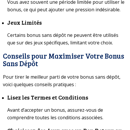
Vous avez souvent une période limitée pour utiliser le
bonus, ce qui peut ajouter une pression indésirable.
Jeux Limités
Certains bonus sans dépôt ne peuvent être utilisés
que sur des jeux spécifiques, limitant votre choix.
Conseils pour Maximiser Votre Bonus
Sans Dépôt
Pour tirer le meilleur parti de votre bonus sans dépôt,
voici quelques conseils pratiques :
Lisez les Termes et Conditions
Avant d’accepter un bonus, assurez-vous de
comprendre toutes les conditions associées.