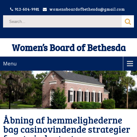
912-604-9981
womensboardofbethesda@gmail.com
Women’s Board of Bethesda
Menu
Åbning af hemmelighederne
bag casinovindende strategier