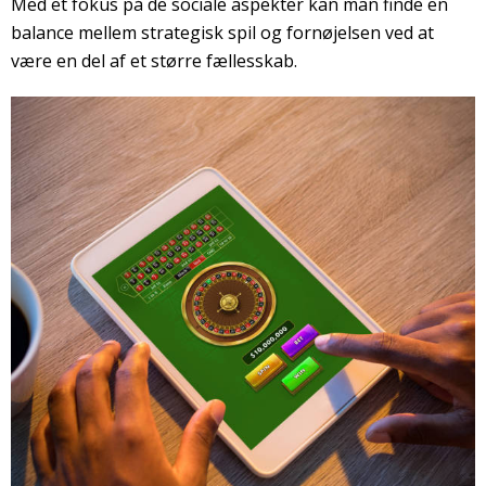
Med et fokus på de sociale aspekter kan man finde en
balance mellem strategisk spil og fornøjelsen ved at
være en del af et større fællesskab.