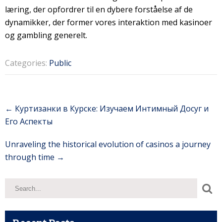
læring, der opfordrer til en dybere forståelse af de
dynamikker, der former vores interaktion med kasinoer
og gambling generelt.
Categories:
Public
Post
←
Куртизанки в Курске: Изучаем Интимный Досуг и
navigation
Его Аспекты
Unraveling the historical evolution of casinos a journey
through time
→