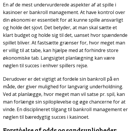
En af de mest undervurderede aspekter af at spille i
kasinoer er bankroll management. At have kontrol over
din økonomi er essentielt for at kunne spille ansvarligt
og holde det sjovt. Det betyder, at man skal sætte et
klart budget og holde sig til det, uanset hvor spændende
spillet bliver. At fastsætte grænser for, hvor meget man
er villig til at tabe, kan hjælpe med at forhindre store
økonomiske tab. Langsigtet planlægning kan være
nøglen til succes i enhver spillers rejse.
Derudover er det vigtigt at fordele sin bankroll på en
måde, der giver mulighed for langvarig underholdning.
Ved at planlægge, hvor meget man vil satse pr. spil, kan
man forlænge sin spiloplevelse og øge chancerne for at
vinde. En disciplineret tilgang til bankroll management er
nøglen til bæredygtig succes i kasinoet.
Forståelse af odds og sandsynligheder