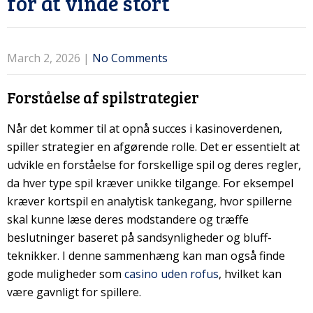
for at vinde stort
March 2, 2026
|
No Comments
Forståelse af spilstrategier
Når det kommer til at opnå succes i kasinoverdenen,
spiller strategier en afgørende rolle. Det er essentielt at
udvikle en forståelse for forskellige spil og deres regler,
da hver type spil kræver unikke tilgange. For eksempel
kræver kortspil en analytisk tankegang, hvor spillerne
skal kunne læse deres modstandere og træffe
beslutninger baseret på sandsynligheder og bluff-
teknikker. I denne sammenhæng kan man også finde
gode muligheder som
casino uden rofus
, hvilket kan
være gavnligt for spillere.