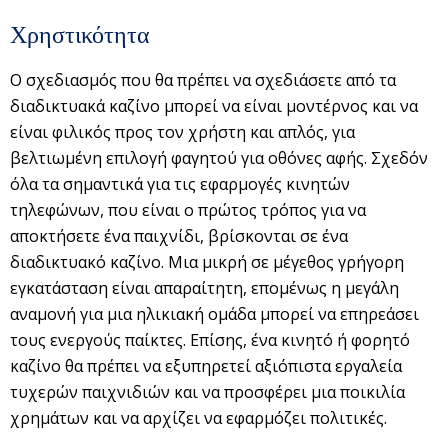
Χρηστικότητα
Ο σχεδιασμός που θα πρέπει να σχεδιάσετε από τα
διαδικτυακά καζίνο μπορεί να είναι μοντέρνος και να
είναι φιλικός προς τον χρήστη και απλός, για
βελτιωμένη επιλογή φαγητού για οθόνες αφής. Σχεδόν
όλα τα σημαντικά για τις εφαρμογές κινητών
τηλεφώνων, που είναι ο πρώτος τρόπος για να
αποκτήσετε ένα παιχνίδι, βρίσκονται σε ένα
διαδικτυακό καζίνο. Μια μικρή σε μέγεθος γρήγορη
εγκατάσταση είναι απαραίτητη, επομένως η μεγάλη
αναμονή για μια ηλικιακή ομάδα μπορεί να επηρεάσει
τους ενεργούς παίκτες. Επίσης, ένα κινητό ή φορητό
καζίνο θα πρέπει να εξυπηρετεί αξιόπιστα εργαλεία
τυχερών παιχνιδιών και να προσφέρει μια ποικιλία
χρημάτων και να αρχίζει να εφαρμόζει πολιτικές.