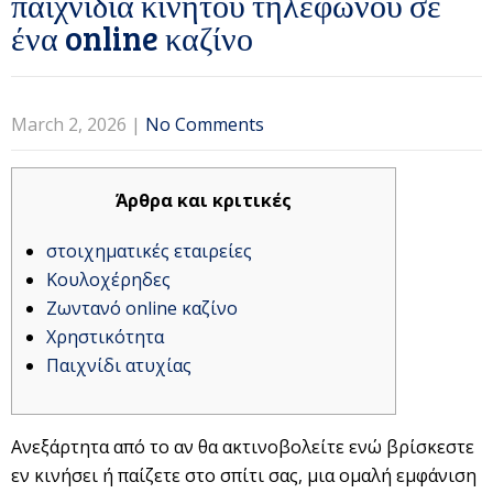
παιχνίδια κινητού τηλεφώνου σε
ένα online καζίνο
March 2, 2026
|
No Comments
Άρθρα και κριτικές
στοιχηματικές εταιρείες
Κουλοχέρηδες
Ζωντανό online καζίνο
Χρηστικότητα
Παιχνίδι ατυχίας
Ανεξάρτητα από το αν θα ακτινοβολείτε ενώ βρίσκεστε
εν κινήσει ή παίζετε στο σπίτι σας, μια ομαλή εμφάνιση