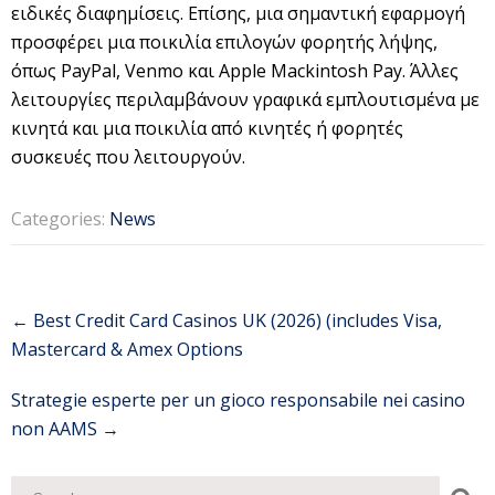
ειδικές διαφημίσεις. Επίσης, μια σημαντική εφαρμογή
προσφέρει μια ποικιλία επιλογών φορητής λήψης,
όπως PayPal, Venmo και Apple Mackintosh Pay. Άλλες
λειτουργίες περιλαμβάνουν γραφικά εμπλουτισμένα με
κινητά και μια ποικιλία από κινητές ή φορητές
συσκευές που λειτουργούν.
Categories:
News
Post
←
Best Credit Card Casinos UK (2026) (includes Visa,
navigation
Mastercard & Amex Options
Strategie esperte per un gioco responsabile nei casino
non AAMS
→