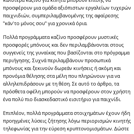
καλύτερα καζίνο για κινητά μπορούν επίσης να
προσφέρουν μια ομάδα αξιόπιστων εργαλείων τυχερών
παιχνιδιών, συμπεριλαμβανομένης της αφαίρεσης
"κάν'το μόνος σου" για χρονικά όρια.
Πολλά προγράμματα καζίνο προσφέρουν μυστικές
προσφορές μπόνους και δεν περιλαμβάνονται στους
συγγενείς της γυναίκας που βασίζονται στο πρόγραμμα
περιήγησης. Συχνά περιλαμβάνουν προσωπικά
μπόνους και ξεκινούν δωρεάν κινήσεις ή ακόμη και
προνόμια θέλησης στα μέλη που πληρώνουν για να
αλληλεπιδράσουν με τη θέση. Σε αυτό το άρθρο, τα
πρόσθετα οφέλη μπορούν να προσφέρουν στον χρήστη
ένα πολύ πιο διασκεδαστικό εισιτήριο για παιχνίδι.
Επιπλέον, πολλά προγράμματα στοιχημάτων έχουν ήδη
προηγμένες λύσεις ζήτησης λόγω περιορισμών κινητής
τηλεφωνίας για την εύρεση κρυπτονομισμάτων. Δώστε