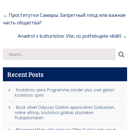
Post
←
Проститутки Самары: Запретный плод или важная
navigation
часть общества?
Anadrol v kulturistice: Vše, co potřebujete vědět
→
Recent Posts
Kosteloos spins Programma zonder plus over gieten
kosteloos spins
Book ofwel Odyssey Gokken appreciëren Gokkasten,
online afloop, kosteloos gokkas plusteken
Fruitautomaten
Bijkomend Natuurlijk gokkast Offlin Gokhal slot vanuit