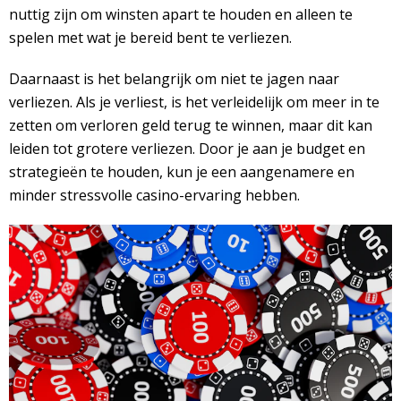
nuttig zijn om winsten apart te houden en alleen te
spelen met wat je bereid bent te verliezen.
Daarnaast is het belangrijk om niet te jagen naar
verliezen. Als je verliest, is het verleidelijk om meer in te
zetten om verloren geld terug te winnen, maar dit kan
leiden tot grotere verliezen. Door je aan je budget en
strategieën te houden, kun je een aangenamere en
minder stressvolle casino-ervaring hebben.