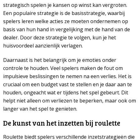
strategisch spelen je kansen op winst kan vergroten.
Een populaire strategie is de basisstrategie, waarbij
spelers leren welke acties ze moeten ondernemen op
basis van hun hand in vergelijking met de hand van de
dealer. Door deze strategie te volgen, kun je het
huisvoordeel aanzienlijk verlagen.
Daarnaast is het belangrijk om je emoties onder
controle te houden. Veel spelers maken de fout om
impulsieve beslissingen te nemen na een verlies. Het is
cruciaal om een budget vast te stellen en je daar aan te
houden, ongeacht wat er tijdens het spel gebeurt. Dit
helpt niet alleen om verliezen te beperken, maar ook om
langer van het spel te genieten.
De kunst van het inzetten bij roulette
Roulette biedt spelers verschillende inzetstrategieën die