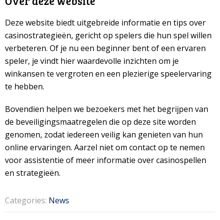
Over deze website
Deze website biedt uitgebreide informatie en tips over
casinostrategieën, gericht op spelers die hun spel willen
verbeteren. Of je nu een beginner bent of een ervaren
speler, je vindt hier waardevolle inzichten om je
winkansen te vergroten en een plezierige speelervaring
te hebben.
Bovendien helpen we bezoekers met het begrijpen van
de beveiligingsmaatregelen die op deze site worden
genomen, zodat iedereen veilig kan genieten van hun
online ervaringen. Aarzel niet om contact op te nemen
voor assistentie of meer informatie over casinospellen
en strategieën.
Categories:
News