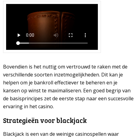
Bovendien is het nuttig om vertrouwd te raken met de
verschillende soorten inzetmogelijkheden. Dit kan je
helpen om je bankroll effectiever te beheren en je
kansen op winst te maximaliseren. Een goed begrip van
de basisprincipes zet de eerste stap naar een succesvolle
ervaring in het casino.
Strategieën voor blackjack
Blackjack is een van de weinige casinospellen waar