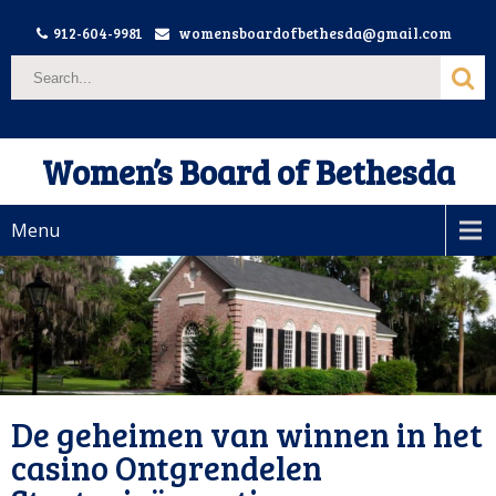
912-604-9981
womensboardofbethesda@gmail.com
Women’s Board of Bethesda
Menu
De geheimen van winnen in het
casino Ontgrendelen