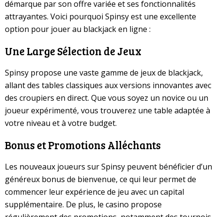
démarque par son offre variée et ses fonctionnalités
attrayantes. Voici pourquoi Spinsy est une excellente
option pour jouer au blackjack en ligne :
Une Large Sélection de Jeux
Spinsy propose une vaste gamme de jeux de blackjack,
allant des tables classiques aux versions innovantes avec
des croupiers en direct. Que vous soyez un novice ou un
joueur expérimenté, vous trouverez une table adaptée à
votre niveau et à votre budget.
Bonus et Promotions Alléchants
Les nouveaux joueurs sur Spinsy peuvent bénéficier d’un
généreux bonus de bienvenue, ce qui leur permet de
commencer leur expérience de jeu avec un capital
supplémentaire. De plus, le casino propose