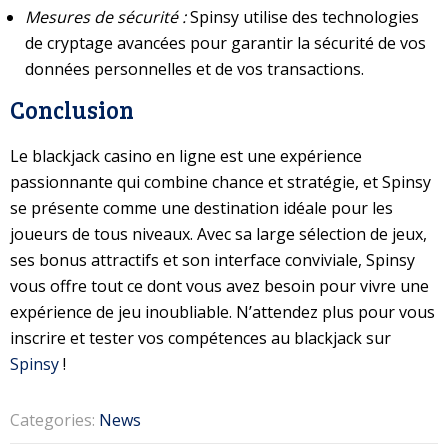
Mesures de sécurité :
Spinsy utilise des technologies
de cryptage avancées pour garantir la sécurité de vos
données personnelles et de vos transactions.
Conclusion
Le blackjack casino en ligne est une expérience
passionnante qui combine chance et stratégie, et Spinsy
se présente comme une destination idéale pour les
joueurs de tous niveaux. Avec sa large sélection de jeux,
ses bonus attractifs et son interface conviviale, Spinsy
vous offre tout ce dont vous avez besoin pour vivre une
expérience de jeu inoubliable. N’attendez plus pour vous
inscrire et tester vos compétences au blackjack sur
Spinsy
!
Categories:
News