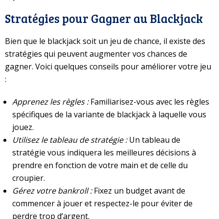
Stratégies pour Gagner au Blackjack
Bien que le blackjack soit un jeu de chance, il existe des
stratégies qui peuvent augmenter vos chances de
gagner. Voici quelques conseils pour améliorer votre jeu
:
Apprenez les règles :
Familiarisez-vous avec les règles
spécifiques de la variante de blackjack à laquelle vous
jouez.
Utilisez le tableau de stratégie :
Un tableau de
stratégie vous indiquera les meilleures décisions à
prendre en fonction de votre main et de celle du
croupier.
Gérez votre bankroll :
Fixez un budget avant de
commencer à jouer et respectez-le pour éviter de
perdre trop d’argent.